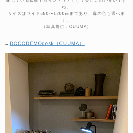
閉じている状態でもインテリアとして美しいのが良いです
ね。
サイズはワイド550〜1200㎜まであり、扉の色も選べま
す。
（写真提供：CUUMA）
→
DOCODEMOdesk（CUUMA）