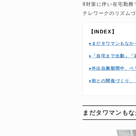
9対策に伴い在宅勤務
テレワークのリズム
【INDEX】
●まだタワマンもなか
●「自宅まで出勤」「
●外出自粛期間中、ベ
●街との関係づくり、
まだタワマンもな