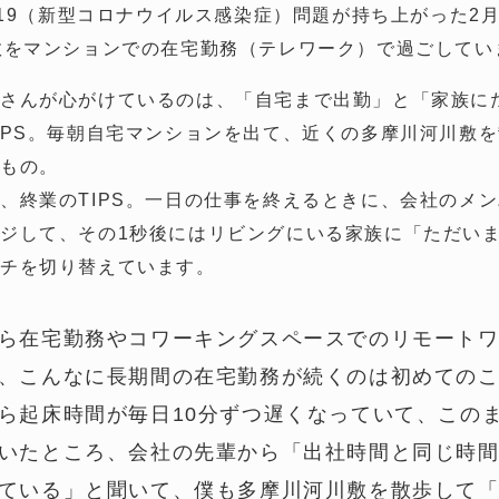
D-19（新型コロナウイルス感染症）問題が持ち上がった2
数をマンションでの在宅勤務（テレワーク）で過ごしてい
さんが心がけているのは、「自宅まで出勤」と「家族に
IPS。毎朝自宅マンションを出て、近くの多摩川河川敷
うもの。
、終業のTIPS。一日の仕事を終えるときに、会社のメ
ジして、その1秒後にはリビングにいる家族に「ただい
ッチを切り替えています。
ら在宅勤務やコワーキングスペースでのリモート
、こんなに長期間の在宅勤務が続くのは初めての
ら起床時間が毎日10分ずつ遅くなっていて、この
いたところ、会社の先輩から「出社時間と同じ時
ている」と聞いて、僕も多摩川河川敷を散歩して