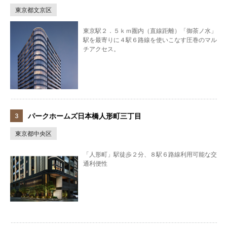
東京都文京区
東京駅２．５ｋｍ圏内（直線距離）「御茶ノ水」
駅を最寄りに４駅６路線を使いこなす圧巻のマル
チアクセス。
パークホームズ日本橋人形町三丁目
東京都中央区
「人形町」駅徒歩２分、８駅６路線利用可能な交
通利便性