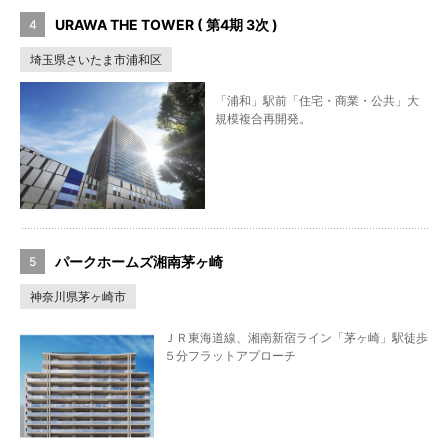
URAWA THE TOWER ( 第4期 3次 )
埼玉県さいたま市浦和区
「浦和」駅前「住宅・商業・公共」大
規模複合再開発。
パークホームズ湘南茅ヶ崎
神奈川県茅ヶ崎市
ＪＲ東海道線、湘南新宿ライン「茅ヶ崎」駅徒歩
５分フラットアプローチ