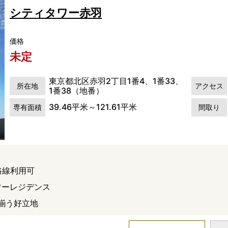
シティタワー赤羽
価格
未定
東京都北区赤羽2丁目1番4、1番33、
所在地
アクセス
1番38（地番）
39.46平米～121.61平米
専有面積
間取り
路線利用可
ワーレジデンス
揃う好立地