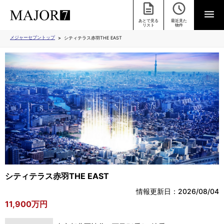
あとで見る
最近見た
リスト
物件
メジャーセブントップ
シティテラス赤羽THE EAST
シティテラス赤羽THE EAST
情報更新日：2026/08/04
11,900万円