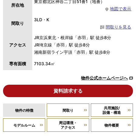
東京都北区神谷二丁目51番1（地番）
所在地
地図で表示
3LD・K
間取り
間取りを見る
JR京浜東北・根岸線「赤羽」駅 徒歩8分
アクセス
JR埼京線「赤羽」駅 徒歩8分
湘南新宿ライン宇須「赤羽」駅 徒歩8分
専有面積
7103.34㎡
物件公式ホームページへ
資料請求する
共用施設/
物件の特徴
間取り
設備・構造
周辺環境・
モデルルーム
物件概要
アクセス