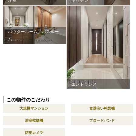
洋室
キッチン
パウダールーム／バスルー
ム
エントランス
この物件のこだわり
大規模マンション
食器洗い乾燥機
浴室乾燥機
ブロードバンド
防犯カメラ