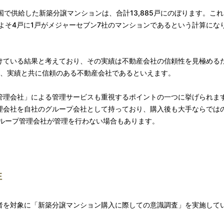
国で供給した新築分譲マンションは、合計13,885戸にのぼります。こ
、おおよそ4戸に1戸がメジャーセブン7社のマンションであるという計算にな
けている結果と考えており、その実績は不動産会社の信頼性を見極める
が、実績と共に信頼のある不動産会社であるといえます。
管理会社」による管理サービスも重視するポイントの一つに挙げられま
理会社を自社のグループ会社として持っており、購入後も大手ならでは
グループ管理会社が管理を行わない場合もあります。
性
者を対象に「新築分譲マンション購入に際しての意識調査」を実施して