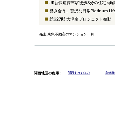
JR新快速停車駅徒歩3分の住宅×商
響き合う、贅沢な日常Platinum Lif
総627邸 大津京プロジェクト始動
売主:東急不動産のマンション一覧
関西地区の府県
関西すべて(42)
京都府(