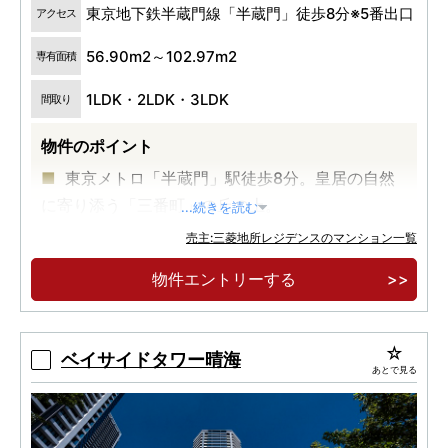
東京地下鉄半蔵門線「半蔵門」徒歩8分※5番出口
アクセス
56.90m2～102.97m2
専有面積
1LDK・2LDK・3LDK
間取り
物件のポイント
東京メトロ「半蔵門」駅徒歩8分。皇居の自然
に寄り添う「三番町」の丘の上。
...続きを読む
英国の建築設計事務所「Studio PDP」を起用。
売主:三菱地所レジデンスのマンション一覧
流麗な自然の造形を宿したデザイン。
物件エントリーする
ゆとりある100m2超の住戸をはじめ、20タイ
プのプランを取り揃えた全124邸のレジデンス。
ベイサイドタワー晴海
あとで見る