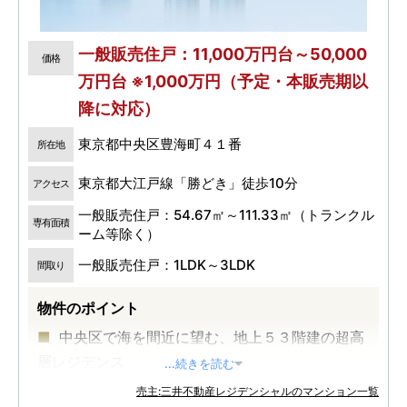
一般販売住戸：11,000万円台～50,000
価格
万円台 ※1,000万円（予定・本販売期以
降に対応）
東京都中央区豊海町４１番
所在地
東京都大江戸線「勝どき」徒歩10分
アクセス
一般販売住戸：54.67㎡～111.33㎡（トランクル
専有面積
ーム等除く）
一般販売住戸：1LDK～3LDK
間取り
物件のポイント
中央区で海を間近に望む、地上５３階建の超高
層レジデンス
...続きを読む
総戸数２０４６戸の大規模複合再開発プロジェ
売主:三井不動産レジデンシャルのマンション一覧