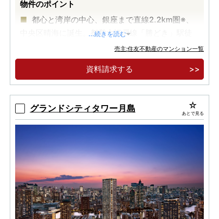
物件のポイント
都心と湾岸の中心、銀座まで直線2.2km圏※、
中央区晴海に誕生。都営大江戸線「勝どき」駅徒
...続きを読む
歩7分。
売主:住友不動産のマンション一覧
地上33階建・全352邸の免震構造・大規模タワ
資料請求する
ーレジデンス。広大な敷地に緑豊かなランドスケ
ープ。
【実物見学可能】格調高いエントランスホール
グランドシティタワー月島
あとで見る
と迎賓のグランドロビー、ホテルライクな内廊
下。