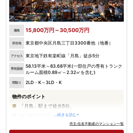
15,800万円～30,500万円
価格
東京都中央区月島三丁目3300番他（地番）
所在地
東京地下鉄有楽町線「月島」徒歩5分
アクセス
58.13平米～83.68平米(一部住戸の専有トランク
専有面積
ルーム面積0.89㎡～2.32㎡を含む)
2LD・K～3LD・K
間取り
物件のポイント
「月島」駅まで徒歩5分。
総戸数1,285戸。
...続きを読む
売主:住友不動産のマンション一覧
中央区最高層58階建、超高層大規模再開発タワ
ーレジデンス。