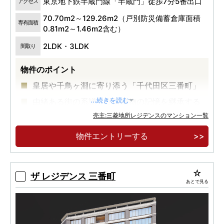
東京地下鉄半蔵門線「半蔵門」徒歩7分5番出口
アクセス
70.70m2～129.26m2（戸別防災備蓄倉庫面積
専有面積
0.81m2～1.46m2含む）
2LDK・3LDK
間取り
物件のポイント
皇居や千鳥ヶ淵に寄り添う「千代田区三番町」
由緒ある街の系譜と従前建物の記憶を継承する
...続きを読む
「静謐な私邸」
売主:三菱地所レジデンスのマンション一覧
千鳥ヶ淵の桜や水景など、季節ごとに移りゆく
物件エントリーする
自然の潤いを身近にするロケーション。
ザ レジデンス 三番町
あとで見る