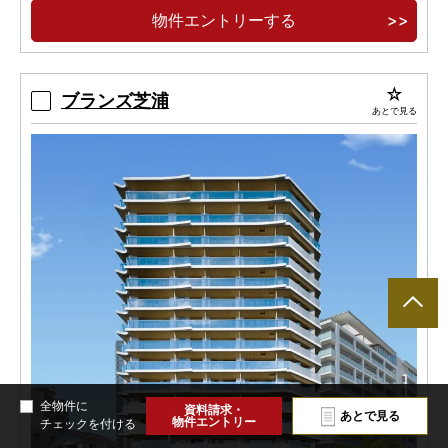
可能
物件エントリーする
ブランズ芝浦
あとで見る
全物件に
資料請求・
あとで見る
物件エントリー
チェックを付ける