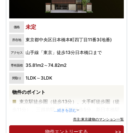
未定
価格
東京都中央区日本橋本町四丁目11番3(地番)
所在地
山手線「東京」徒歩13分日本橋口まで
アクセス
35.81m2～74.82m2
専有面積
1LDK～3LDK
間取り
物件のポイント
東京駅徒歩圏（徒歩13分）、大手町徒歩圏（徒
歩11分）、三越前駅・神田駅徒歩5分、新日本橋駅
...続きを読む
徒歩3分
売主:東京建物のマンション一覧
物件エントリーする