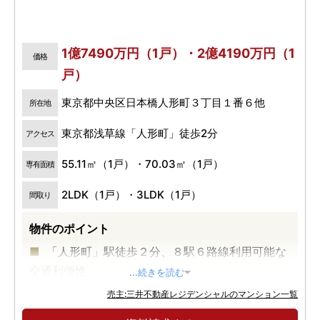
1億7490万円（1戸）・2億4190万円（1
価格
戸）
東京都中央区日本橋人形町３丁目１番６他
所在地
東京都浅草線「人形町」徒歩2分
アクセス
55.11㎡（1戸）・70.03㎡（1戸）
専有面積
2LDK（1戸）・3LDK（1戸）
間取り
物件のポイント
「人形町」駅徒歩２分、８駅６路線利用可能な
交通利便性
...続きを読む
大規模再開発が進む、日本橋エリアが生活圏
売主:三井不動産レジデンシャルのマンション一覧
伝統×モダン 日本橋の美意識薫るデザイン