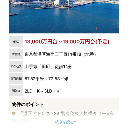
13,000万円台～19,000万円台(予定)
価格
東京都港区海岸三丁目14番18（地番）
所在地
山手線「田町」徒歩14分
アクセス
57.82平米～72.53平米
専有面積
2LD・K～3LD・K
間取り
物件のポイント
「港区アドレス×34 階建免振大規模タワー×海
辺の暮らし」
...続きを読む