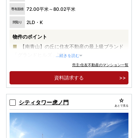
72.00平米～80.02平米
専有面積
2LD・K
間取り
物件のポイント
【南青山】の丘に住友不動産の最上級ブランド
「グランドヒルズ」誕生。
...続きを読む
全戸南向き。
売主:住友不動産のマンション一覧
モデルルームオープン。
資料請求する
シティタワー虎ノ門
あとで見る