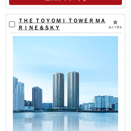
ＴＨＥ ＴＯＹＯＭＩ ＴＯＷＥＲ ＭＡ
ＲＩＮＥ＆ＳＫＹ
あとで見る