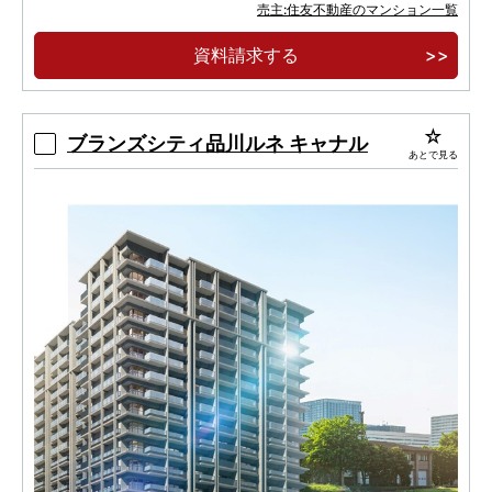
「芝浦ふ頭」駅徒歩５分 JR 山手線を含む 3 駅
売主:住友不動産のマンション一覧
5 路線 都心の主要エリアが直通 10 分圏内
資料請求する
≪充実の共用施設≫スカイラウンジ、ゲストル
ーム、フィットネスルーム、テレワークラウンジ
ブランズシティ品川ルネ キャナル
あとで見る