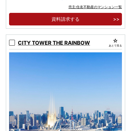
JR山手線「田町」駅 再開発により得られた美
売主:住友不動産のマンション一覧
と利便性3駅5路線利用可能
資料請求する
3LD・K全戸角住戸、スカイラウンジ・フィッ
トネスルームなどの共用施設
CITY TOWER THE RAINBOW
あとで見る