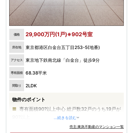
29,900万円(1戸)※902号室
価格
東京都港区白金台五丁目253-5(地番)
所在地
東京地下鉄南北線「白金台」徒歩9分
アクセス
68.38平米
専有面積
2LDK
間取り
物件のポイント
専有面積90?以上中心 総戸数32戸のうち19戸が
90?以上
...続きを読む
都営三田線・東京メトロ南北線の2路線が利用
売主:東急不動産のマンション一覧