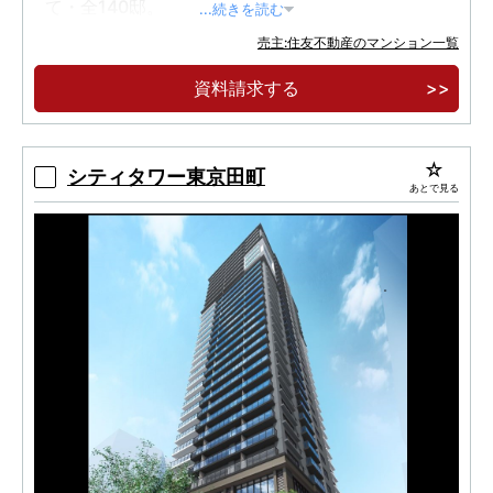
て・全140邸。
...続きを読む
【実物見学可能】港区虎ノ門に誕生した制震タ
売主:住友不動産のマンション一覧
ワーレジデンス。
資料請求する
ホテルライクな内廊下設計。各階クリーンステ
ーション。
シティタワー東京田町
あとで見る