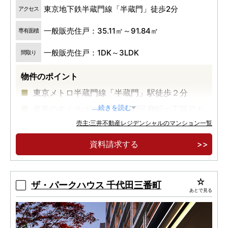
東京地下鉄半蔵門線「半蔵門」徒歩2分
アクセス
一般販売住戸：35.11㎡～91.84㎡
専有面積
一般販売住戸：1DK～3LDK
間取り
物件のポイント
東京メトロ半蔵門線「半蔵門」駅徒歩２分
皇居のすぐそばに佇む千代田区麹町一丁目アド
...続きを読む
レス
売主:三井不動産レジデンシャルのマンション一覧
約７０年定期転借地権付マンション
資料請求する
ザ・パークハウス 千代田三番町
あとで見る