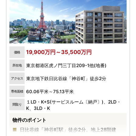
19,900万円～35,500万円
価格
東京都港区虎ノ門三丁目209-1他(地番)
所在地
東京地下鉄日比谷線「神谷町」徒歩2分
アクセス
60.06平米～75.13平米
専有面積
１LD・K+S(サービスルーム〔納戸〕)、2LD・
間取り
K、3LD・K
物件のポイント
日比谷線「神谷町駅」徒歩2分。地上28階建