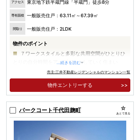
東京地下鉄半蔵門線「半蔵門」徒歩8分
アクセス
一般販売住戸：63.11㎡～67.39㎡
専有面積
一般販売住戸：2LDK
間取り
物件のポイント
７ワークスタイルと多彩な共用空間がひとりひ
とりの自分時間をアップデートしていく住まい
...続きを読む
徒歩１０分圏内で３駅５路線が利用可能な交通
売主:三井不動産レジデンシャルのマンション一覧
アクセス
物件エントリーする
車寄せ、ダブルエントランス、緑に包まれた恵
まれた敷地をいかした番町エリア最大規模の１９
３邸登場
パークコート千代田麹町
あとで見る