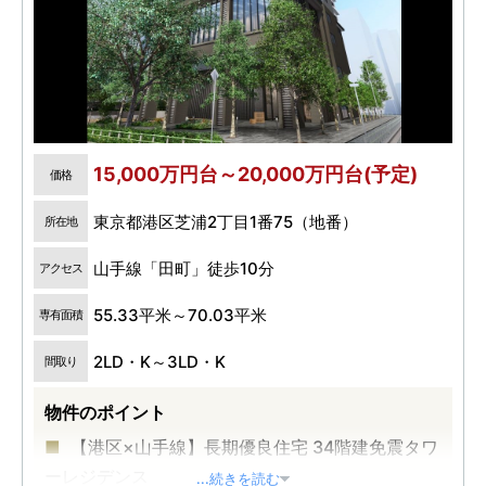
15,000万円台～20,000万円台(予定)
価格
東京都港区芝浦2丁目1番75（地番）
所在地
山手線「田町」徒歩10分
アクセス
55.33平米～70.03平米
専有面積
2LD・K～3LD・K
間取り
物件のポイント
【港区×山手線】長期優良住宅 34階建免震タワ
ーレジデンス
...続きを読む