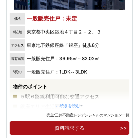
一般販売住戸：未定
価格
東京都中央区築地４丁目２－２、３
所在地
東京地下鉄銀座線「銀座」徒歩8分
アクセス
一般販売住戸：36.95㎡～82.02㎡
専有面積
一般販売住戸：1LDK～3LDK
間取り
物件のポイント
５駅６路線利用可能な交通アクセス
銀座エリア生活圏
...続きを読む
売主:三井不動産レジデンシャルのマンション一覧
大規模再開発が進む築地エリア
資料請求する