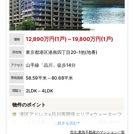
12,890万円(1戸)～19,800万円(1戸)
価格
東京都港区港南四丁目20-1他(地番)
所在地
山手線「品川」徒歩14分
アクセス
58.59平米～80.68平米
専有面積
2LDK～4LDK
間取り
物件のポイント
港区アドレス×品川再開発エリア×ウォーターフ
ロントを生活圏とする「天王洲アイル」駅徒歩6分
...続きを読む
の地に誕生
売主:東急不動産のマンション一覧