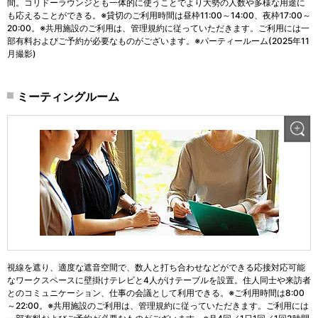
間。コリドーラウンジとも一体的に使うことでより大勢の人数や多様な用途に
も応えることができる。※貸切のご利用時間は昼枠11:00～14:00、夜枠17:00～
20:00。※共用施設のご利用は、管理規約に従っていただきます。ご利用には一
部有料およびご予約が必要なものがございます。※パーティールーム(2025年11
月撮影)
ミーティングルーム
視線を遮り、適度な遮音空間で、数人と打ち合わせなどができる応接対応可能
なワークスペースに壁掛けテレビと4人がけテーブルを設置。住人同士や来訪者
とのコミュニケーション、仕事の会議として利用できる。※ご利用時間は8:00
～22:00。※共用施設のご利用は、管理規約に従っていただきます。ご利用には