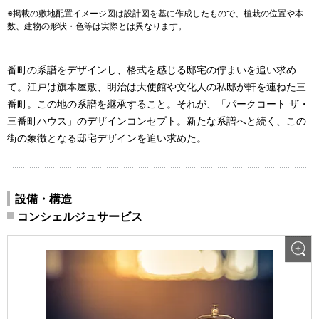
※掲載の敷地配置イメージ図は設計図を基に作成したもので、植栽の位置や本
数、建物の形状・色等は実際とは異なります。
番町の系譜をデザインし、格式を感じる邸宅の佇まいを追い求め
て。江戸は旗本屋敷、明治は大使館や文化人の私邸が軒を連ねた三
番町。この地の系譜を継承すること。それが、「パークコート ザ・
三番町ハウス」のデザインコンセプト。新たな系譜へと続く、この
街の象徴となる邸宅デザインを追い求めた。
設備・構造
コンシェルジュサービス