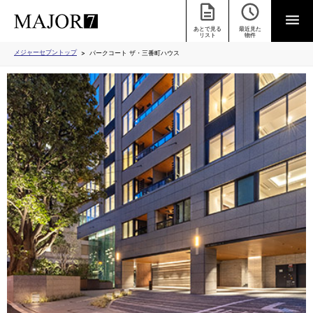
あとで見る
最近見た
リスト
物件
メジャーセブントップ
パークコート ザ・三番町ハウス