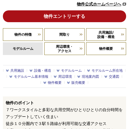
物件公式ホームページへ
物件エントリーする
共用施設/
物件の特徴
間取り
設備・構造
周辺環境・
モデルルーム
物件概要
アクセス
共用施設
設備・構造
モデルルーム
モデルルーム所在地
モデルルーム基本情報
周辺環境
現地案内図
交通図
物件概要
販売概要
物件のポイント
７ワークスタイルと多彩な共用空間がひとりひとりの自分時間を
アップデートしていく住まい
徒歩１０分圏内で３駅５路線が利用可能な交通アクセス