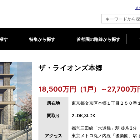
メ
新築マンション情報ならメジャーセブン
探す
特集から探す
首都圏の路線から探す
ザ・ライオンズ本郷
18,500万円（1戸）～27,700
所在地
東京都文京区本郷１丁目２５０番
間取り
2LDK,3LDK
都営三田線「水道橋」駅 徒歩3分
アクセス
東京メトロ丸ノ内線「後楽園」駅 