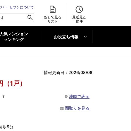
ジャーセブンについて
あとで見る
最近見た
リスト
物件
人気マンション
お役立ち情報
MAJOR'S BLOG
ランキング
トレンドLabo
情報更新日：2026/08/08
万円（1戸）
１７
地図で表示
間取りを見る
徒歩5分