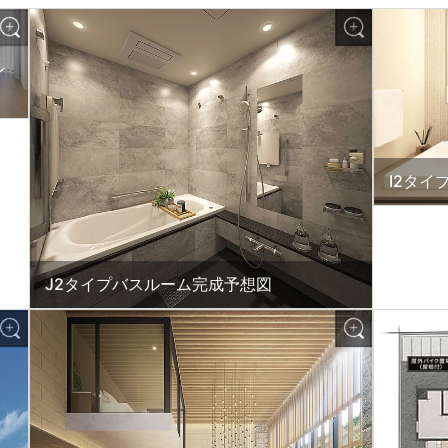
ン
I2タイ
J2タイプバスルーム完成予想図