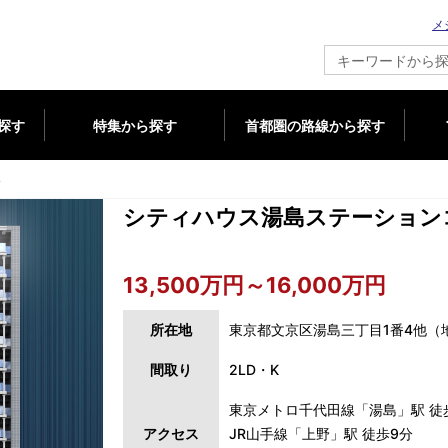
メ
新築マンション情報ならメジャーセブン
探す
特集から探す
首都圏の路線から探す
ト
シティハウス湯島ステーション
13,500万円～16,000万円
所在地
東京都文京区湯島三丁目1番4他（
間取り
2LD・K
東京メトロ千代田線「湯島」駅 徒
アクセス
JR山手線「上野」駅 徒歩9分