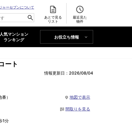
ジャーセブンについて
あとで見る
最近見た
リスト
物件
人気マンション
お役立ち情報
MAJOR'S BLOG
ランキング
トレンドLabo
コート
情報更新日：2026/08/04
地番）
地図で表示
間取りを見る
歩1分