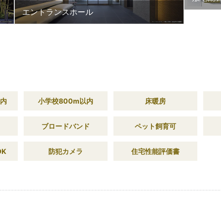
エントランスホール
以内
小学校800m以内
床暖房
ブロードバンド
ペット飼育可
OK
防犯カメラ
住宅性能評価書