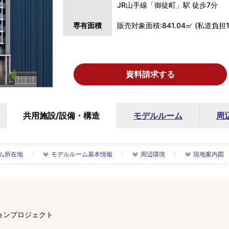
JR山手線「御徒町」駅 徒歩7分
専有面積
販売対象面積:841.04㎡ (私道負担
資料請求する
共用施設/
設備・構造
モデルルーム
周
ム所在地
モデルルーム基本情報
周辺環境
現地案内図
ョンプロジェクト