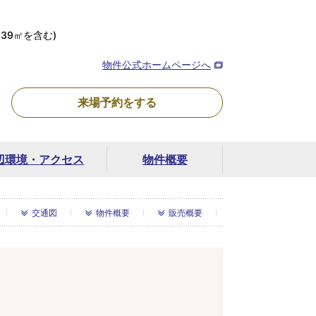
139㎡を含む)
物件公式ホームページへ
来場予約を
する
辺環境・
アクセス
物件概要
交通図
物件概要
販売概要