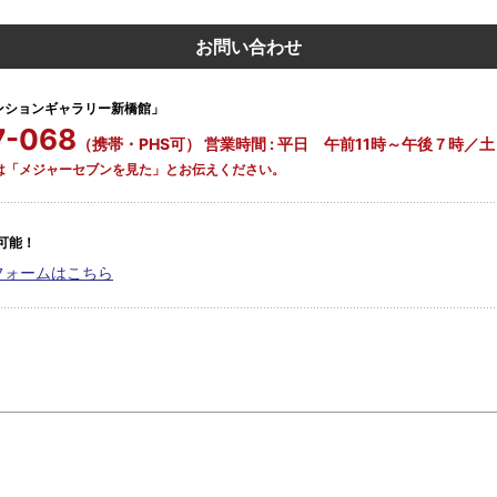
お問い合わせ
ンションギャラリー新橋館」
7-068
（携帯・PHS可） 営業時間 : 平日 午前11時～午後７時／
際は「メジャーセブンを見た」とお伝えください。
可能！
フォームはこちら