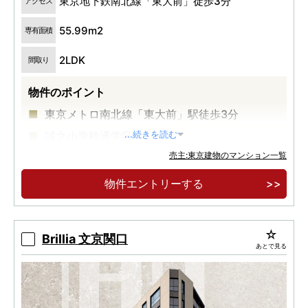
東京地下鉄南北線「東大前」徒歩3分
アクセス
55.99m2
専有面積
2LDK
間取り
物件のポイント
東京メトロ南北線「東大前」駅徒歩3分
誠之小学校通学区
...続きを読む
売主:東京建物のマンション一覧
4駅4路線利用可能
物件エントリーする
Brillia 文京関口
あとで見る