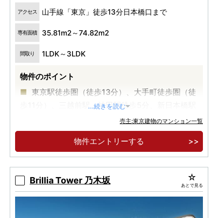
山手線「東京」徒歩13分日本橋口まで
アクセス
35.81m2～74.82m2
専有面積
1LDK～3LDK
間取り
物件のポイント
東京駅徒歩圏（徒歩13分）、大手町徒歩圏（徒
歩11分）、三越前駅・神田駅徒歩5分、新日本橋駅
...続きを読む
徒歩3分
売主:東京建物のマンション一覧
物件エントリーする
Brillia Tower 乃木坂
あとで見る