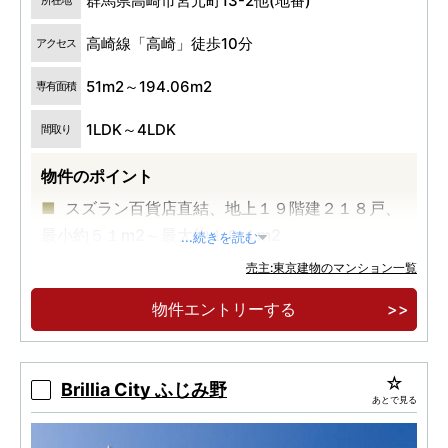
群馬県高崎市宮元町13-2他(地番)
所在地
高崎線「高崎」徒歩10分
アクセス
51m2～194.06m2
専有面積
1LDK～4LDK
間取り
物件のポイント
スズラン百貨店直結、地上１９階建２１８戸、
最小約５１m2～最大約１９４m2
...続きを読む
売主:東京建物のマンション一覧
物件エントリーする
Brillia City ふじみ野
あとで見る