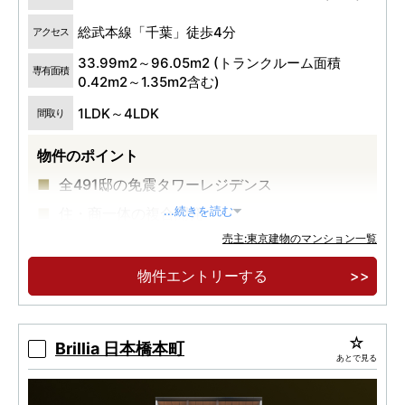
総武本線「千葉」徒歩4分
アクセス
33.99m2～96.05m2 (トランクルーム面積
専有面積
0.42m2～1.35m2含む)
1LDK～4LDK
間取り
物件のポイント
全491邸の免震タワーレジデンス
住・商一体の複合開発
...続きを読む
売主:東京建物のマンション一覧
三越千葉店跡地 JR「千葉」駅徒歩４分
物件エントリーする
Brillia 日本橋本町
あとで見る