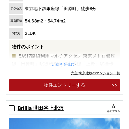
東京地下鉄銀座線「田原町」徒歩8分
アクセス
54.68m2・54.74m2
専有面積
2LDK
間取り
物件のポイント
5駅17路線利用マルチアクセス 東京メトロ銀座
線「田原町」駅徒歩8分 JR山手線「上野」駅徒歩
...続きを読む
13分
売主:東京建物のマンション一覧
全邸2LDK南向き角住戸
物件エントリーする
2026年8月入居可
Brillia 世田谷上北沢
あとで見る