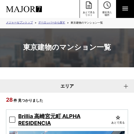
あとで見る
最近見た
リスト
物件
メジャーセブントップ
デベロッパーから探す
東京建物のマンション一覧
東京建物のマンション一覧
エリア
28
件 見つかりました
Brillia 高崎宮元町 ALPHA
RESIDENCIA
あとで見る