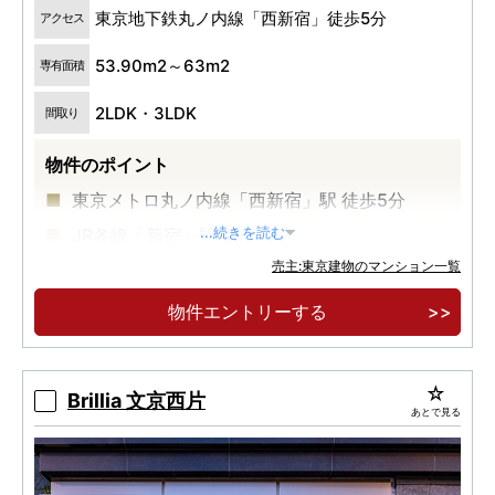
東京地下鉄丸ノ内線「西新宿」徒歩5分
アクセス
53.90m2～63m2
専有面積
2LDK・3LDK
間取り
物件のポイント
東京メトロ丸ノ内線「西新宿」駅 徒歩5分
JR各線「新宿」駅 徒歩13分
...続きを読む
売主:東京建物のマンション一覧
高級感とプライバシー性の高い内廊下設計
物件エントリーする
Brillia 文京西片
あとで見る