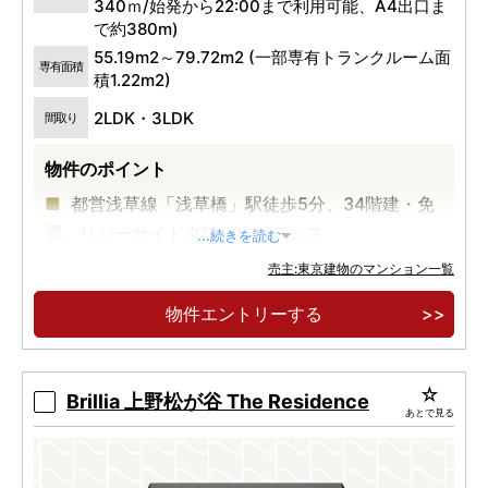
340ｍ/始発から22:00まで利用可能、A4出口ま
で約380m)
55.19m2～79.72m2 (一部専有トランクルーム面
専有面積
積1.22m2)
2LDK・3LDK
間取り
物件のポイント
都営浅草線「浅草橋」駅徒歩5分、34階建・免
震、リバーサイドタワーレジデンス
...続きを読む
売主:東京建物のマンション一覧
物件エントリーする
Brillia 上野松が谷 The Residence
あとで見る