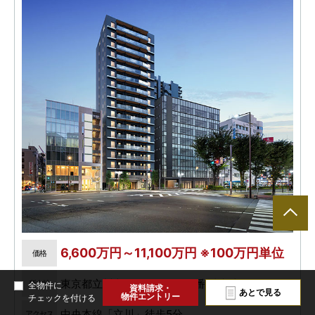
6,600万円～11,100万円 ※100万円単位
価格
東京都立川市曙町二丁目201番3(地番)
所在地
全物件に
資料請求・
あとで見る
物件エントリー
チェックを付ける
中央本線「立川」徒歩5分
アクセス