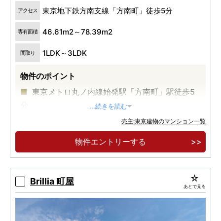
東京地下鉄方南支線「方南町」徒歩5分
アクセス
46.61m2～78.39m2
専有面積
1LDK～3LDK
間取り
物件のポイント
東京メトロ丸ノ内線始発駅「方南町」駅徒歩5
分
...続きを読む
新宿駅直通11分、東京駅直通32分のダイレクト
売主:東京建物のマンション一覧
アクセス
物件エントリーする
サミットストア徒歩1分
Brillia 町屋
あとで見る