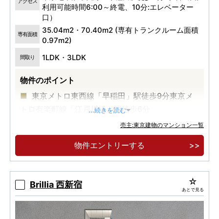
アクセス
利用可能時間6:00～終電、10分:エレベーター
口）
35.04m2・70.40m2 (専有トランクルーム面積
専有面積
0.97m2)
1LDK・3LDK
間取り
物件のポイント
東京メトロ東西線「早稲田」駅徒歩9分東京メ
トロ有楽町線「江戸川橋」駅徒歩6分
...続きを読む
売主:東京建物のマンション一覧
物件エントリーする
Brillia 西新宿
あとで見る