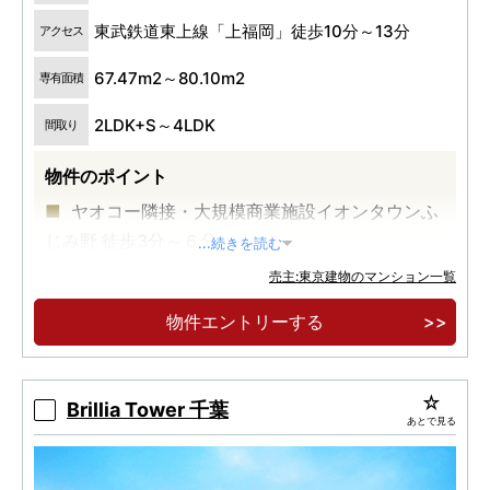
東武鉄道東上線「上福岡」徒歩10分～13分
アクセス
67.47m2～80.10m2
専有面積
2LDK+S～4LDK
間取り
物件のポイント
ヤオコー隣接・大規模商業施設イオンタウンふ
じみ野 徒歩3分～６分
...続きを読む
南向き中心の開放感あふれる住戸プラン
売主:東京建物のマンション一覧
沿線最大級708邸
物件エントリーする
Brillia Tower 千葉
あとで見る