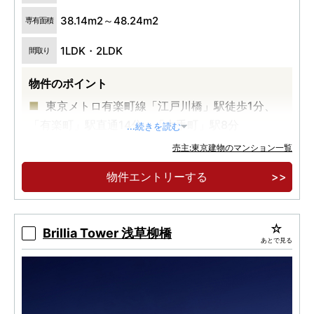
38.14m2～48.24m2
専有面積
1LDK・2LDK
間取り
物件のポイント
東京メトロ有楽町線「江戸川橋」駅徒歩1分、
「有楽町」駅直通14分、「大手町」駅8分
...続きを読む
全邸角住戸・内廊下設計
売主:東京建物のマンション一覧
物件エントリーする
Brillia Tower 浅草柳橋
あとで見る