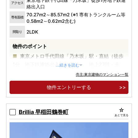
東京地下鉄千代田線「乃木坂」徒歩1分地下鉄連
アクセス
絡出入口
70.27m2～85.57m2 (※1 専有トランクルーム等
専有面積
0.58m2～0.62m2含む)
2LDK
間取り
物件のポイント
東京メトロ千代田線「乃木坂」駅・直結（徒歩
1分、地下鉄連絡出入口に直結）、地上27階・全
...続きを読む
102邸。
売主:東京建物のマンション一覧
物件エントリーする
Brillia 早稲田鶴巻町
あとで見る