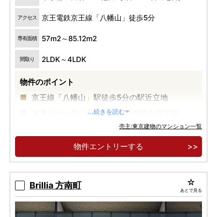
京王電鉄京王線「八幡山」徒歩5分
アクセス
57m2～85.12m2
専有面積
2LDK～4LDK
間取り
物件のポイント
京王線「八幡山」駅徒歩5分の駅近立地
大通りから奥に入った角地の閑静な住宅地
...続きを読む
売主:東京建物のマンション一覧
新宿駅直通18分、渋谷駅23分の良好な交通利便
性
物件エントリーする
Brillia 方南町
あとで見る