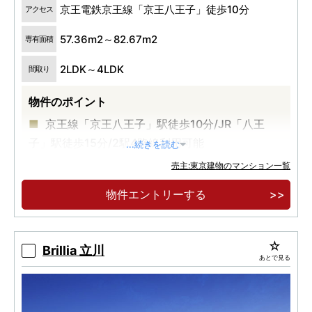
京王電鉄京王線「京王八王子」徒歩10分
アクセス
57.36m2～82.67m2
専有面積
2LDK～4LDK
間取り
物件のポイント
京王線「京王八王子」駅徒歩10分/JR「八王
子」駅徒歩15分/2駅4路線利用可能
...続きを読む
川辺の自然を望む「南西向き80％超」
売主:東京建物のマンション一覧
自走式＆平置き駐車場「設置率70％超」
物件エントリーする
Brillia 立川
あとで見る