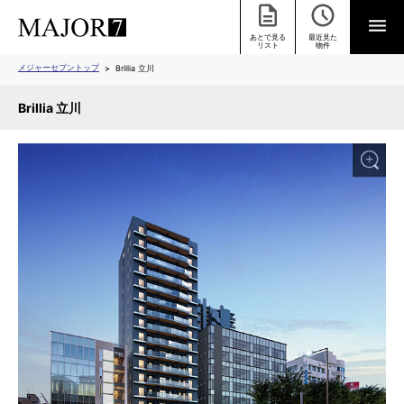
あとで見る
最近見た
リスト
物件
メジャーセブントップ
Brillia 立川
Brillia 立川