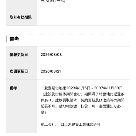
円(引渡時一括)
取引有効期限
備考
情報更新日
2026/08/08
次回更新日
2026/08/21
備考
一般定期借地権2023年1月6日～2097年11月30日
（建設及び解体期間含む）期間満了時更地に返還条
件あり。建物買取請求・契約更新及び改築等の期間
延長不可。借地権譲渡・転貸：可（書面通知が必
要）
施工会社: 川口土木建築工業株式会社