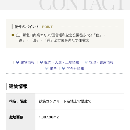
物件のポイント
立川駅北口商業エリア/国営昭和記念公園徒歩6分『住』・
『商』・『遊』・『憩』全方位を満たす住環境
建物情報
販売・入居・土地情報
管理・費用情報
備考
問合せ情報
建物情報
構造、階建
鉄筋コンクリート造地上17階建て
敷地面積
1,387.06m2