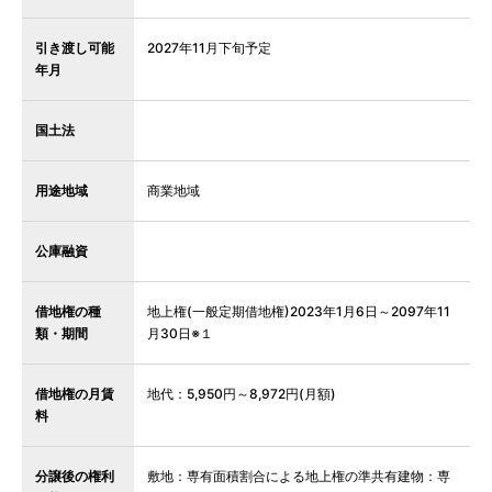
引き渡し可能
2027年11月下旬予定
年月
国土法
用途地域
商業地域
公庫融資
借地権の種
地上権(一般定期借地権)2023年1月6日～2097年11
類・期間
月30日※１
借地権の月賃
地代：5,950円～8,972円(月額)
料
分譲後の権利
敷地：専有面積割合による地上権の準共有建物：専