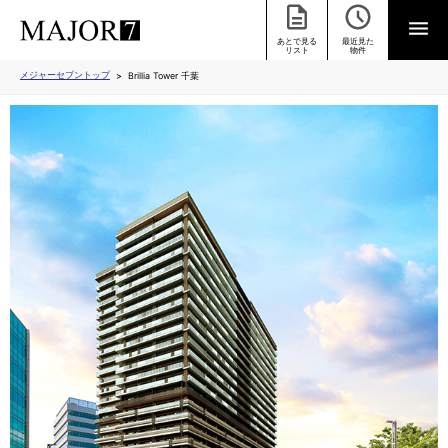
あとで見る
最近見た
リスト
物件
メジャーセブントップ
Brillia Tower 千葉