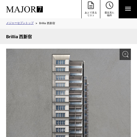
あとで見る
最近見た
リスト
物件
メジャーセブントップ
Brillia 西新宿
Brillia 西新宿