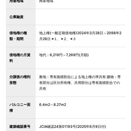
用途地域
商業地域
公庫融資
借地権の種
地上権(一般定期借地権)2024年3月28日～2098年2
類・期間
月28日 ※１、※２、※３
借地権の月賃
地代：6,219円～7,269円(月額)
料
分譲後の権利
敷地：専有面積割合による地上権の準共有 建物：専
形態
有部分は区分所有権、共用部分は専有面積割合での
共有
バルコニー面
6.4m2～8.27m2
積
建築確認番号
JCIA確認24第01193号(2025年6月9日付)