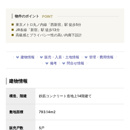
物件のポイント
東京メトロ丸ノ内線「西新宿」駅 徒歩5分
JR各線「新宿」駅 徒歩13分
高級感とプライバシー性の高い内廊下設計
建物情報
販売・入居・土地情報
管理・費用情報
備考
問合せ情報
建物情報
構造、階建
鉄筋コンクリート造地上14階建て
敷地面積
793.14m2
販売戸数
5戸