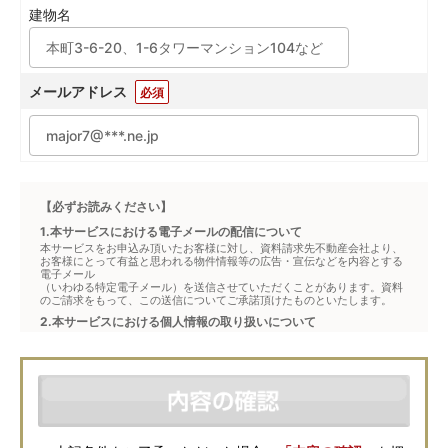
建物名
メールアドレス
必須
【必ずお読みください】
1.本サービスにおける電子メールの配信について
本サービスをお申込み頂いたお客様に対し、資料請求先不動産会社より、
お客様にとって有益と思われる物件情報等の広告・宣伝などを内容とする
電子メール
（いわゆる特定電子メール）を送信させていただくことがあります。資料
のご請求をもって、この送信についてご承諾頂けたものといたします。
2.本サービスにおける個人情報の取り扱いについて
本サービスは、メジャーセブンが窓口となり、お客様からの物件お問合せ
について、不動産会社に対して仲介・転送を行うものです。
本フォームからお客様が記入・登録された個人情報は、ダイレクトメール
などの資料送付・電子メールの送信・電話連絡などの目的で資料請求先不
動産会社が利用・保管します。資料請求先不動産会社が保管する個人情報
の取扱いについては、各不動産会社に直接お問合せください。
また、上記とは別にメジャーセブンでは本サービスを円滑に運用するため
に、お客様の個人情報をサービスご利用の控えとして一定期間保管いたし
ます。 ご記入の内容が不明瞭で資料をお送りできない場合、その他当社が