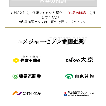
の取扱いについては、各不動産会社に直接お問合せください。
また、上記とは別にメジャーセブンでは本サービスを円滑に運用するため
に、お客様の個人情報をサービスご利用の控えとして一定期間保管いたし
ます。 ご記入の内容が不明瞭で資料をお送りできない場合、その他当社が
※上記条件をご了承いただいた場合、
「内容の確認」
を押
本サービスを円滑に運用するために必要な範囲において、直接メジャーセ
してください。
ブンから確認のご連絡をさせていただくことがありますので、あらかじめ
ご了承ください。
※内容確認ボタンは一度だけ押してください。
メジャーセブンの個人情報の取扱い方針については
こちら
をご覧くださ
い。
メジャーセブン参画企業