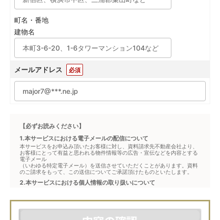
町名・番地
建物名
メールアドレス
必須
【必ずお読みください】
1.本サービスにおける電子メールの配信について
本サービスをお申込み頂いたお客様に対し、資料請求先不動産会社より、
お客様にとって有益と思われる物件情報等の広告・宣伝などを内容とする
電子メール
（いわゆる特定電子メール）を送信させていただくことがあります。資料
のご請求をもって、この送信についてご承諾頂けたものといたします。
2.本サービスにおける個人情報の取り扱いについて
本サービスは、メジャーセブンが窓口となり、お客様からの物件お問合せ
について、不動産会社に対して仲介・転送を行うものです。
本フォームからお客様が記入・登録された個人情報は、ダイレクトメール
などの資料送付・電子メールの送信・電話連絡などの目的で資料請求先不
動産会社が利用・保管します。資料請求先不動産会社が保管する個人情報