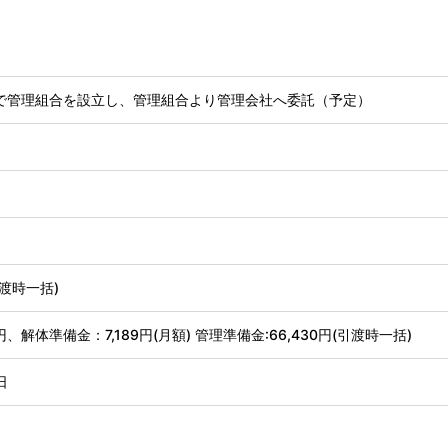
で管理組合を設立し、管理組合より管理会社へ委託（予定）
(引渡時一括)
8円、解体準備金：7,189円(月額) 管理準備金:66,430円(引渡時一括)
日