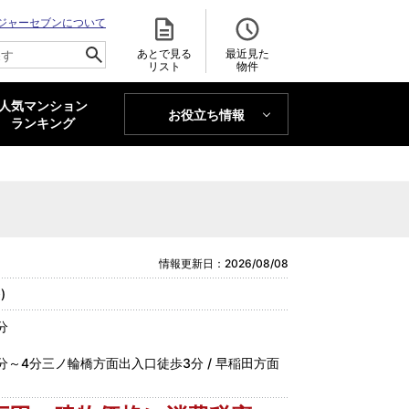
ジャーセブンについて
あとで見る
最近見た
リスト
物件
人気マンション
お役立ち情報
MAJOR'S BLOG
ランキング
トレンドLabo
情報更新日：2026/08/08
)
分
～4分三ノ輪橋方面出入口徒歩3分 / 早稲田方面