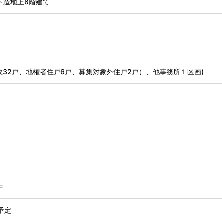
ト造地上8階建て
戸数32戸、地権者住戸6戸、募集対象外住戸2戸）、他事務所１区画)
中
予定