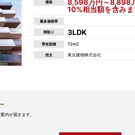
8,598万円～8,8
価格
10%相当額を含み
最多価格帯
3LDK
間取り
72m2
専有面積
東京建物株式会社
売主
ー
ご案内が届きます。