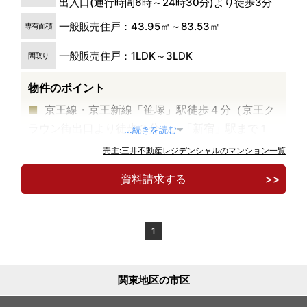
出入口(通行時間6時～24時30分)より徒歩3分
一般販売住戸：43.95㎡～83.53㎡
専有面積
一般販売住戸：1LDK～3LDK
間取り
物件のポイント
京王線・京王新線「笹塚」駅徒歩４分（京王ク
ラウン街出口より徒歩３分）。「新宿」駅まで１
...続きを読む
駅５分
売主:三井不動産レジデンシャルのマンション一覧
地上２８階建、全６５９邸。住・商・業・育の
資料請求する
一体複合開発、渋谷区最大級フラグシップタワー
レジデンス
標高約３７ｍの高台と周辺の住宅エリアが実現
1
する圧倒的な解放感と眺望
関東地区の市区