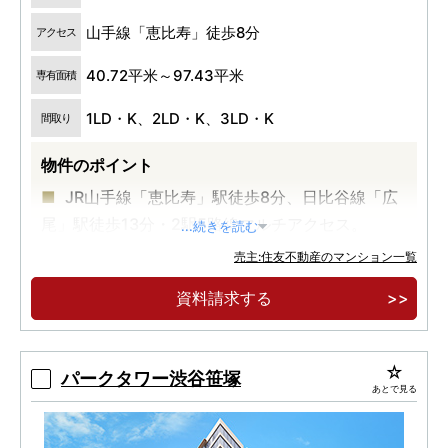
山手線「恵比寿」徒歩8分
アクセス
40.72平米～97.43平米
専有面積
1LD・K、2LD・K、3LD・K
間取り
物件のポイント
JR山手線「恵比寿」駅徒歩8分、日比谷線「広
尾」駅徒歩13分・2駅5路線マルチアクセス。
...続きを読む
JR山手線の内側立地・恵比寿駅エリア最大・地
売主:住友不動産のマンション一覧
上 23 階建全310邸の大規模制震タワーマ ンショ
資料請求する
ン。
豊富な間取り・コンシェルジュサービス・各階
ゴミ置場・車寄せ・パーティールーム・オー ナー
パークタワー渋谷笹塚
あとで見る
ズスイート。