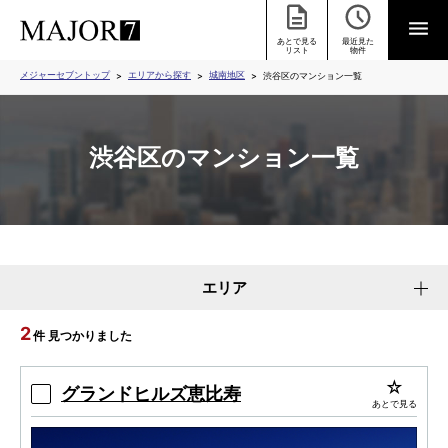
あとで見る
最近見た
リスト
物件
メジャーセブントップ
エリアから探す
城南地区
渋谷区のマンション一覧
渋谷区のマンション一覧
エリア
2
件 見つかりました
グランドヒルズ恵比寿
あとで見る