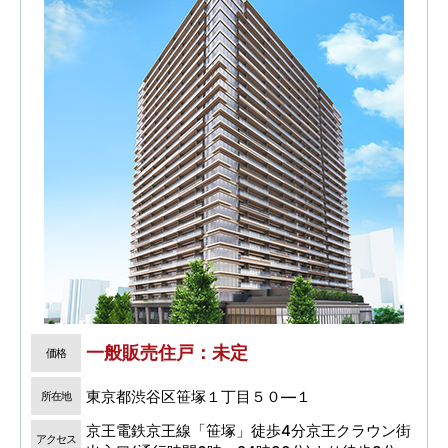
一般販売住戸：未定
価格
東京都渋谷区笹塚１丁目５０―１
所在地
京王電鉄京王線「笹塚」徒歩4分京王クラウン街
アクセス