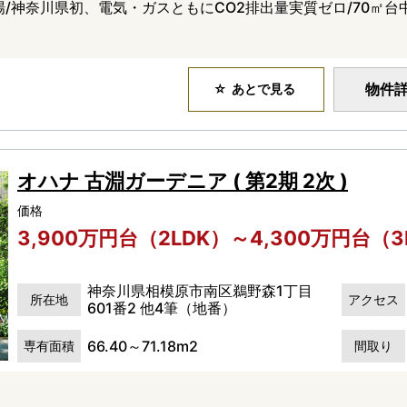
/神奈川県初、電気・ガスともにCO2排出量実質ゼロ/70㎡台
物件
あとで見る
オハナ 古淵ガーデニア ( 第2期 2次 )
価格
3,900万円台（2LDK）～4,300万円台（3
神奈川県相模原市南区鵜野森1丁目
所在地
アクセス
601番2 他4筆（地番）
66.40～71.18m2
専有面積
間取り