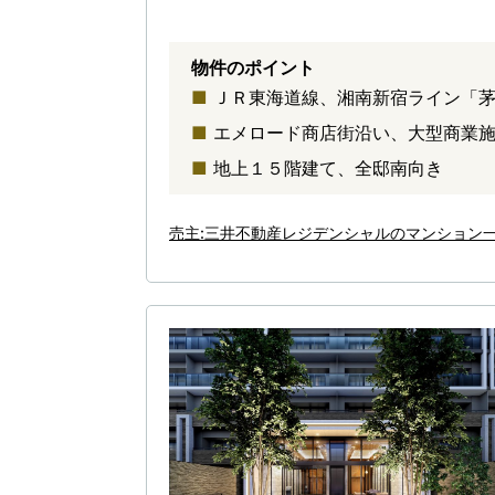
物件のポイント
ＪＲ東海道線、湘南新宿ライン「
エメロード商店街沿い、大型商業
地上１５階建て、全邸南向き
売主:三井不動産レジデンシャルのマンション