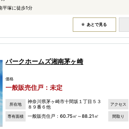
南平塚に徒歩1分
あとで見る
パークホームズ湘南茅ヶ崎
価格
一般販売住戸：未定
神奈川県茅ヶ崎市十間坂１丁目５３
所在地
アクセス
８９番６他
一般販売住戸：60.75㎡～88.21㎡
専有面積
間取り