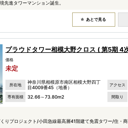
環境先進タワーマンション誕生。
あとで見る
プラウドタワー相模大野クロス ( 第5期 4次
価格
未定
神奈川県相模原市南区相模大野四丁
所在地
アクセス
目4009番45（地番）
32.66～73.80m2
専有面積
間取り
くりプロジェクト/小田急線最高層41階建て免震タワー/住・