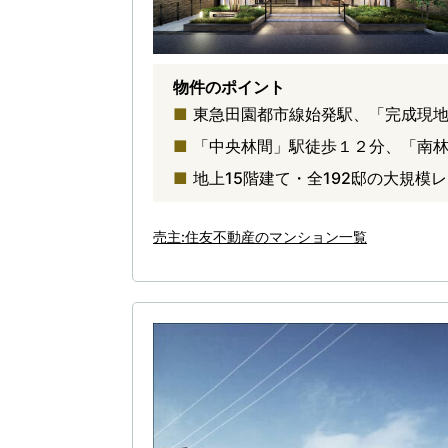
物件のポイント
東急田園都市線始発駅、「完成現
「中央林間」駅徒歩１２分、「南
地上15階建て・全192邸の大規模
売主:住友不動産のマンション一覧