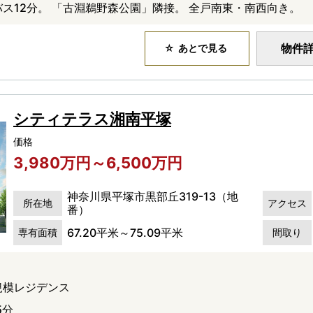
ス12分。 「古淵鵜野森公園」隣接。 全戸南東・南西向き。
物件
あとで見る
シティテラス湘南平塚
価格
3,980万円～6,500万円
神奈川県平塚市黒部丘319-13（地
所在地
アクセス
番）
67.20平米～75.09平米
専有面積
間取り
大規模レジデンス
5分