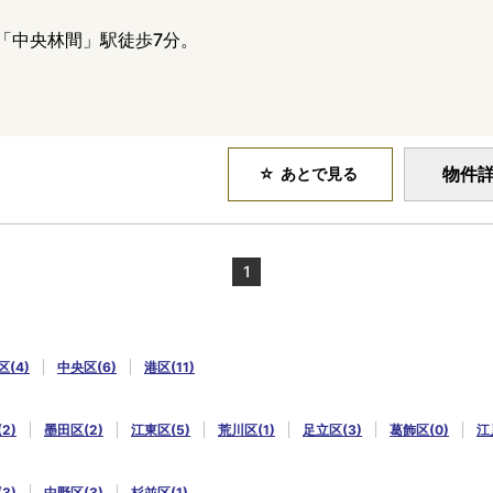
「中央林間」駅徒歩7分。
物件
あとで見る
1
(4)
中央区(6)
港区(11)
2)
墨田区(2)
江東区(5)
荒川区(1)
足立区(3)
葛飾区(0)
江
3)
中野区(3)
杉並区(1)