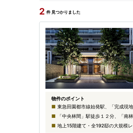
2
件 見つかりました
物件のポイント
東急田園都市線始発駅、「完成現
「中央林間」駅徒歩１２分、「南
地上15階建て・全192邸の大規模