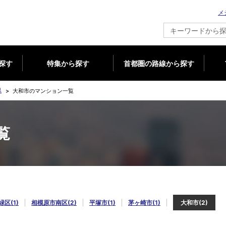
メ
新築マンション情報ならメジャーセブン
探す
特集から探す
首都圏の路線から探す
県
大和市のマンション一覧
覧
区(1)
相模原市南区(2)
平塚市(1)
茅ヶ崎市(1)
大和市(2)