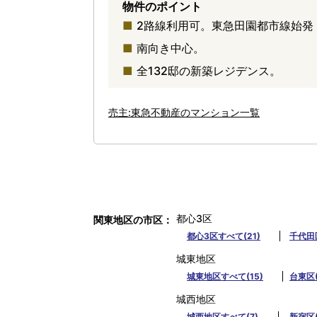
物件のポイント
2路線利用可。東急田園都市線始発
南向き中心。
全132邸の新築レジデンス。
売主:東急不動産のマンション一覧
都心3区
関東地区の市区
都心3区すべて(21)
千代田区
城東地区
城東地区すべて(15)
台東区(
城西地区
城西地区すべて(7)
新宿区(