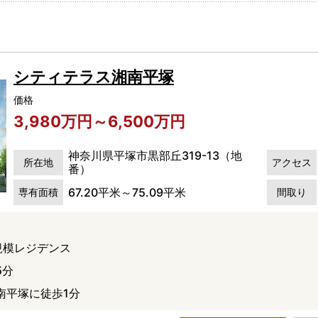
シティテラス湘南平塚
価格
3,980万円～6,500万円
神奈川県平塚市黒部丘319-13（地
所在地
アクセス
番）
67.20平米～75.09平米
専有面積
間取り
大規模レジデンス
5分
南平塚に徒歩1分