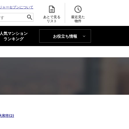
ジャーセブンについて
あとで見る
最近見た
リスト
物件
人気マンション
お役立ち情報
MAJOR'S BLOG
ランキング
トレンドLabo
大和市(2)