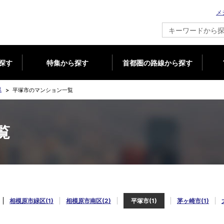
メ
新築マンション情報ならメジャーセブン
探す
特集から探す
首都圏の路線から探す
県
平塚市のマンション一覧
覧
相模原市緑区(1)
相模原市南区(2)
平塚市(1)
茅ヶ崎市(1)