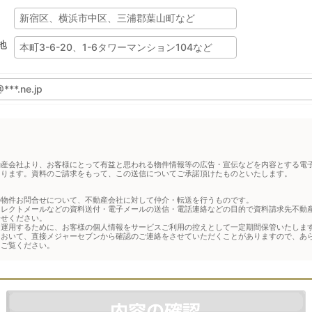
地
動産会社より、お客様にとって有益と思われる物件情報等の広告・宣伝などを内容とする電
あります。資料のご請求をもって、この送信についてご承諾頂けたものといたします。
の物件お問合せについて、不動産会社に対して仲介・転送を行うものです。
イレクトメールなどの資料送付・電子メールの送信・電話連絡などの目的で資料請求先不動
合せください。
運用するために、お客様の個人情報をサービスご利用の控えとして一定期間保管いたします
において、直接メジャーセブンから確認のご連絡をさせていただくことがありますので、あ
をご覧ください。