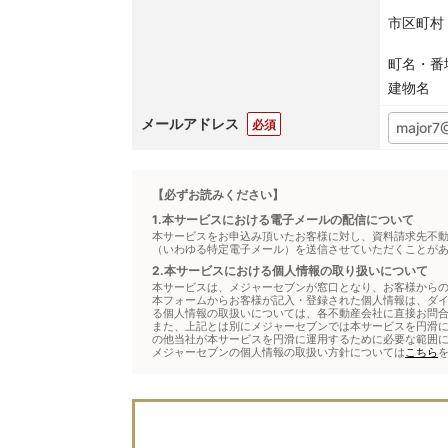
市区町村
町名・番
建物名
メールアドレス
必須
【必ずお読みください】
1.本サービスにおける電子メールの配信について
本サービスをお申込み頂いたお客様に対し、資料請求先不
（いわゆる特定電子メール）を送信させていただくことが
2.本サービスにおける個人情報の取り扱いについて
本サービスは、メジャーセブンが窓口となり、お客様から
本フォームからお客様が記入・登録された個人情報は、ダ
る個人情報の取扱いについては、各不動産会社に直接お問
また、上記とは別にメジャーセブンでは本サービスを円滑に
の他当社が本サービスを円滑に運用するために必要な範囲
メジャーセブンの個人情報の取扱い方針については
こちら