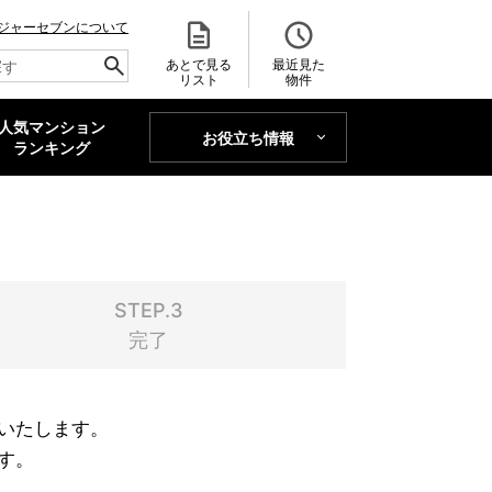
ジャーセブンについて
あとで見る
最近見た
リスト
物件
人気マンション
お役立ち情報
MAJOR'S BLOG
ランキング
トレンドLabo
STEP.3
完了
いたします。
す。