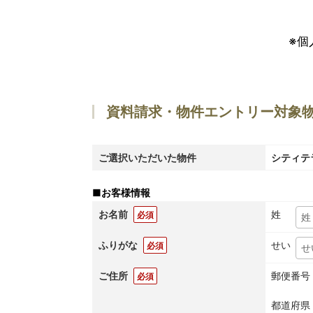
※個
資料請求・物件エントリー対象
ご選択いただいた物件
シティテ
■
お客様情報
お名前
姓
必須
ふりがな
せい
必須
ご住所
郵便番号
必須
都道府県