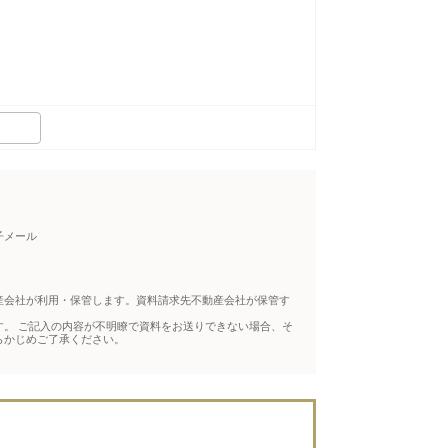
子メール
産会社が利用・保管します。資料請求先不動産会社が保管す
。 ご記入の内容が不明瞭で資料をお送りできない場合、そ
らかじめご了承ください。