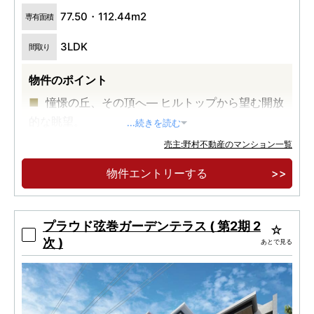
77.50・112.44m2
専有面積
3LDK
間取り
物件のポイント
憧憬の丘、その頂へ― ヒルトップから望む開放
的な眺望。
...続きを読む
「目黒区・自由が丘二丁目」の邸宅地に誕生す
売主:野村不動産のマンション一覧
る全邸南向き31邸のプライベートレジデンス。
物件エントリーする
東急東横線「自由が丘」駅徒歩10分－「渋谷」
駅直通10分・「横浜」駅直通20分のアクセス利
便。
プラウド弦巻ガーデンテラス ( 第2期 2
次 )
あとで見る