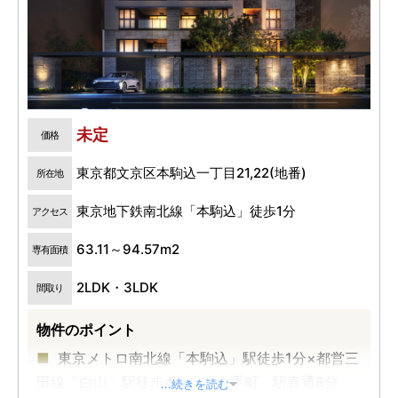
未定
価格
東京都文京区本駒込一丁目21,22(地番)
所在地
東京地下鉄南北線「本駒込」徒歩1分
アクセス
63.11～94.57m2
専有面積
2LDK・3LDK
間取り
物件のポイント
東京メトロ南北線「本駒込」駅徒歩1分×都営三
田線「白山」駅徒歩4分。「大手町」駅直通8分。
...続きを読む