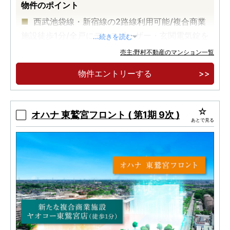
物件のポイント
西武池袋線・新宿線の2路線利用可能/複合商業
施設徒歩1分/全戸にディスポーザー・玄関電気錠を
...続きを読む
標準設置
売主:野村不動産のマンション一覧
「所沢」駅徒歩10分に、全303邸の大規模マン
物件エントリーする
ションが誕生。
専有面積71㎡超中心のゆとりあるプラン。
オハナ 東鷲宮フロント ( 第1期 9次 )
あとで見る