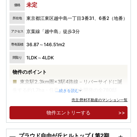
未定
価格
東京都江東区越中島一丁目3番31、6番2（地番）
所在地
京葉線「越中島」徒歩3分
アクセス
36.87～146.51m2
専有面積
1LDK～4LDK
間取り
物件のポイント
東京駅2.3km圏×3駅4路線－リバーサイドに誕
生する約1.7ha・住商大規模複合開発の全780邸
...続きを読む
京葉線「越中島」駅徒歩3分、東西線・都営大
売主:野村不動産のマンション一覧
江戸線「門前仲町」駅徒歩7分、有楽町線「月島」
物件エントリーする
駅徒歩9分
「東京」駅直通4分、「日本橋」駅直通4分、
「大手町」直通6分ー3駅4路線利用可能な都心アク
プラウド自由が丘ヒルトップ ( 第2期