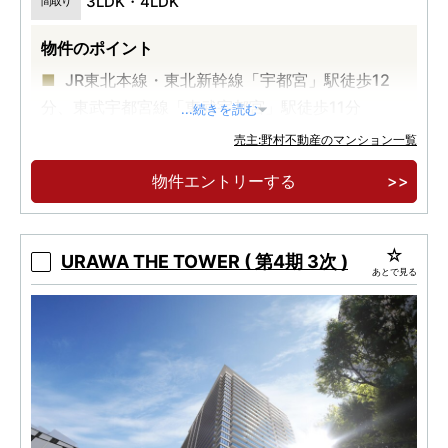
3LDK・4LDK
間取り
物件のポイント
JR東北本線・東北新幹線「宇都宮」駅徒歩12
分、東武宇都宮線「東武宇都宮」駅徒歩11分
...続きを読む
宇都宮文化の中心「二荒山神社」近接。
売主:野村不動産のマンション一覧
全戸南向き・15階建て・全69邸のレジデンス
物件エントリーする
URAWA THE TOWER ( 第4期 3次 )
あとで見る