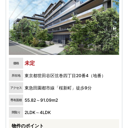
未定
価格
東京都世田谷区弦巻四丁目20番4（地番）
所在地
東急田園都市線「桜新町」徒歩9分
アクセス
55.82～91.09m2
専有面積
2LDK～4LDK
間取り
物件のポイント