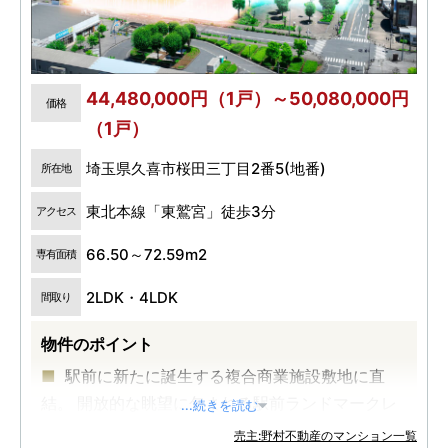
44,480,000円（1戸）～50,080,000円
価格
（1戸）
埼玉県久喜市桜田三丁目2番5(地番)
所在地
東北本線「東鷲宮」徒歩3分
アクセス
66.50～72.59m2
専有面積
2LDK・4LDK
間取り
物件のポイント
駅前に新たに誕生する複合商業施設敷地に直
結。 開放的な眺望に包まれる駅前ランドマークレ
...続きを読む
ジデンス誕生
売主:野村不動産のマンション一覧