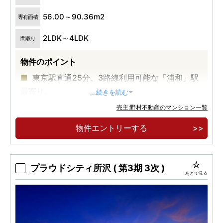
56.00～90.36m2
専有面積
2LDK～4LDK
間取り
物件のポイント
東京駅直通25分、3路線利用可能な「浦和」駅
最寄り。
...続きを読む
住宅街の穏やかさ、商業エリアの利便性を備え
売主:野村不動産のマンション一覧
た「仲町」エリア。
物件エントリーする
全戸南向き・2LDK〜4LDKの多彩なプラン。断
熱等級6取得、認定低炭素建築物。
プラウドシティ所沢 ( 第3期 3次 )
あとで見る