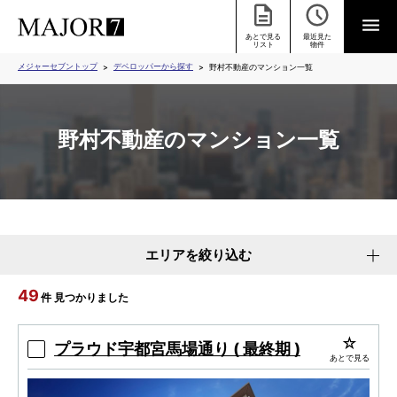
あとで見る
最近見た
リスト
物件
メジャーセブントップ
デベロッパーから探す
野村不動産のマンション一覧
野村不動産のマンション一覧
エリアを絞り込む
49
件 見つかりました
プラウド宇都宮馬場通り ( 最終期 )
あとで見る