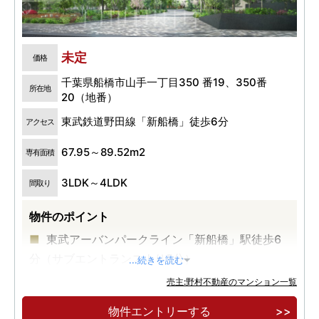
未定
価格
千葉県船橋市山手一丁目350 番19、350番
所在地
20（地番）
東武鉄道野田線「新船橋」徒歩6分
アクセス
67.95～89.52m2
専有面積
3LDK～4LDK
間取り
物件のポイント
東武アーバンパークライン「新船橋」駅徒歩6
分（サブエントランスより5分）
...続きを読む
総戸数1,224戸の大規模レジデンス
売主:野村不動産のマンション一覧
JR総武線「船橋」駅まで1駅2分
物件エントリーする