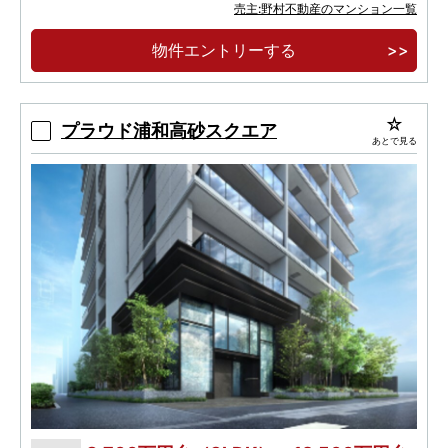
地上27階建て、全525邸、免震タワーレジデン
売主:野村不動産のマンション一覧
ス。
物件エントリーする
開放的な眺望とこだわりを尽くした上質と暮ら
す、27階・26階プレミアムフロア。
プラウド浦和高砂スクエア
あとで見る