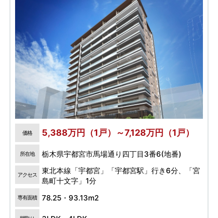
5,388万円（1戸）～7,128万円（1戸）
価格
栃木県宇都宮市馬場通り四丁目3番6(地番)
所在地
東北本線「宇都宮」「宇都宮駅」行き6分、「宮
アクセス
島町十文字」1分
78.25・93.13m2
専有面積