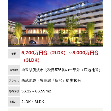
5,700万円台（2LDK）～8,000万円台
価格
（3LDK）
埼玉県所沢市北秋津575番の一部外（底地地番）
所在地
西武池袋・豊島線「所沢」徒歩10分
アクセス
56.22～86.59m2
専有面積
2LDK・3LDK
間取り