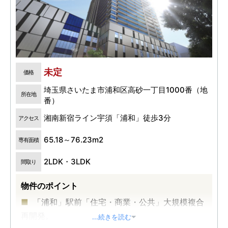
未定
価格
埼玉県さいたま市浦和区高砂一丁目1000番（地
所在地
番）
湘南新宿ライン宇須「浦和」徒歩3分
アクセス
65.18～76.23m2
専有面積
2LDK・3LDK
間取り
物件のポイント
「浦和」駅前「住宅・商業・公共」大規模複合
再開発。
...続きを読む