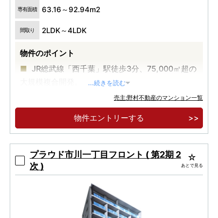
63.16～92.94m2
専有面積
2LDK～4LDK
間取り
物件のポイント
JR総武線「西千葉」駅徒歩3分、75,000㎡超の
大規模複合開発。
...続きを読む
12,000㎡超キャンパスパーク中心、多世代が集
売主:野村不動産のマンション一覧
う新しいまち。
物件エントリーする
緑の並木道に囲まれた全512邸、西千葉レジデ
ンス アベニュー誕生。
プラウド市川一丁目フロント ( 第2期 2
次 )
あとで見る