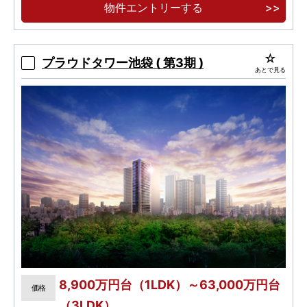
物件エントリーする
「全戸床快full＆サイクルガレージ採用・認定
低炭素住宅」 快適な暮らしを叶える設備・仕様
プラウドタワー池袋 ( 第3期 )
あとで見る
8,900万円台（1LDK）～63,000万円台
価格
（3LDK）