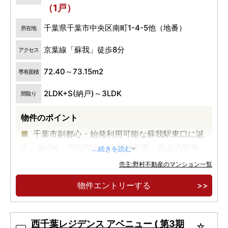
（1戸）
千葉県千葉市中央区南町1-4-5他（地番）
所在地
京葉線「蘇我」徒歩8分
アクセス
72.40～73.15m2
専有面積
2LDK+S(納戸)～3LDK
間取り
物件のポイント
千葉市副都心・始発利用可能な蘇我駅東口に誕
生。3LDK・平均72㎡。全区画平置・自走式駐車
...続きを読む
場。
売主:野村不動産のマンション一覧
物件エントリーする
西千葉レジデンス アベニュー ( 第3期