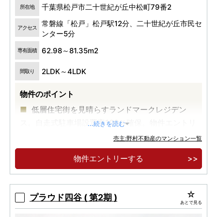
千葉県松戸市二十世紀が丘中松町79番2
所在地
常磐線「松戸」松戸駅12分、二十世紀が丘市民セ
アクセス
ンター5分
62.98～81.35m2
専有面積
2LDK～4LDK
間取り
物件のポイント
低層住宅街を見晴らすランドマークレジデン
ス。自走式駐車場設置率100％確保。物件エントリ
...続きを読む
ー受付開始
売主:野村不動産のマンション一覧
物件エントリーする
プラウド四谷 ( 第2期 )
あとで見る