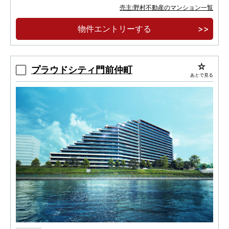
プライバシーを重視した1フロア最大5邸・角住
売主:野村不動産のマンション一覧
戸率80％以上。
物件エントリーする
2LDK・3LDK／70㎡超中心のゆとりあるプラ
ンと、天井高約2.6ｍの開放感。
プラウドシティ門前仲町
あとで見る