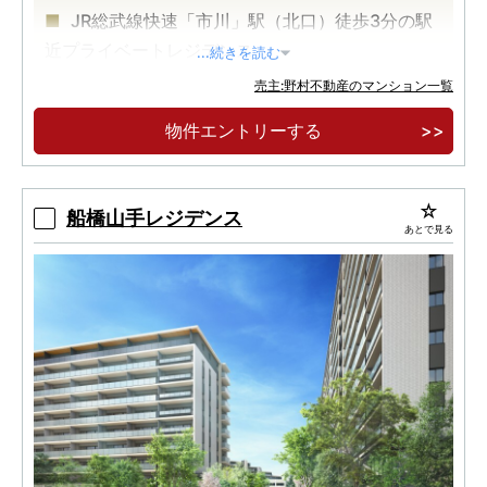
JR総武線快速「市川」駅（北口）徒歩3分の駅
近プライベートレジデンス
...続きを読む
「東京」駅直通19分、「新橋」駅直通23分、
売主:野村不動産のマンション一覧
「品川」駅直通28分の都心への直通アクセス
物件エントリーする
ガス衣類乾燥機「乾太くん」・食器棚・ディス
ポーザー・タッチレス水栓・玄関電子錠等、ハイ
グレードな仕様
船橋山手レジデンス
あとで見る