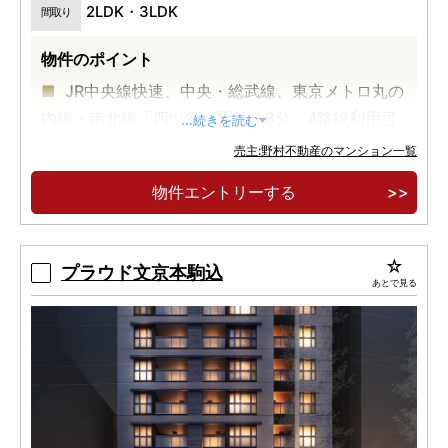
2LDK・3LDK
間取り
物件のポイント
JR中央線快速、中央・総武線、東京メトロ丸の
内線・南北線「四ツ谷」駅徒歩3分。4路線利用可
...続きを読む
能。
売主:野村不動産のマンション一覧
全邸南向きの全38邸。天高2.6m以上の開放感
物件エントリーする
と緑を見渡す豊かな眺望を享受。
2LDK・3LDK／80㎡台中心のゆとりあるプラ
ン。
プラウド文京本駒込
あとで見る