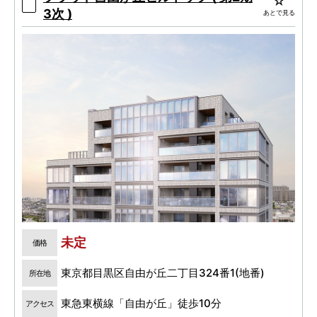
セス性
3次 )
あとで見る
未定
価格
東京都目黒区自由が丘二丁目324番1(地番)
所在地
東急東横線「自由が丘」徒歩10分
アクセス