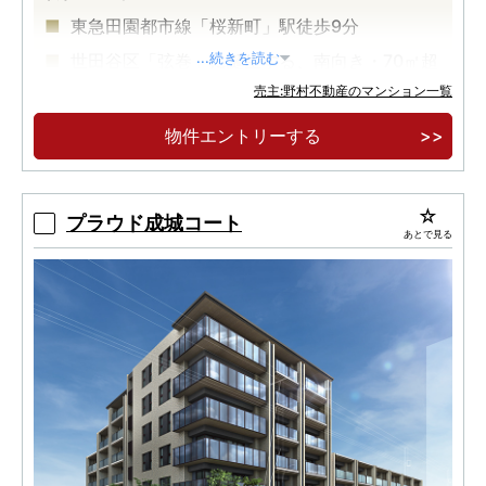
東急田園都市線「桜新町」駅徒歩9分
世田谷区「弦巻」に誕生する、南向き・70㎡超
...続きを読む
中心の97邸。
売主:野村不動産のマンション一覧
最上階プレミアムフロア4邸「内廊下」「床快
物件エントリーする
full」採用。
プラウド成城コート
あとで見る