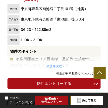
東京都豊島区南池袋二丁目101番（地番）
所在地
東京地下鉄有楽町線「東池袋」徒歩3分
アクセス
36.23～122.88m2
専有面積
1LDK～3LDK
間取り
物件のポイント
池袋再開発エリア最南端、最前列に誕生する、
47階建て超高層免震タワーレジデンス
...続きを読む
JR「池袋」駅徒歩10分、有楽町線「東池袋」駅
売主:野村不動産のマンション一覧
ペデストリアンデッキで直結 徒歩3分
物件エントリーする
躍動と成熟、進化する池袋 煌めき移ろう都心の
空を窓辺に飾る日常へ
全物件に
資料請求・
あとで見る
物件エントリー
プラウドタワー赤羽 ( 第1期 2次 )
チェックを付ける
あとで見る