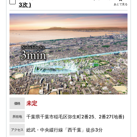
3次 )
あとで見る
未定
価格
千葉県千葉市稲毛区弥生町2番25、2番27(地番)
所在地
総武・中央緩行線「西千葉」徒歩3分
アクセス