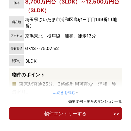
8,700万円台（3LDK）～12,500万円台
価格
（3LDK）
埼玉県さいたま市浦和区高砂三丁目149番1 (地
所在地
番）
京浜東北・根岸線「浦和」徒歩13分
アクセス
67.13～75.07m2
専有面積
3LDK
間取り
物件のポイント
東京駅直通25分、3路線利用可能な「浦和」駅
最寄り。
...続きを読む
埼玉県庁など、官公庁が集積する「高砂」エリ
売主:野村不動産のマンション一覧
ア。
物件エントリーする
全戸3LDK、南西角地×南向き中心の開放感あふ
れる邸宅。