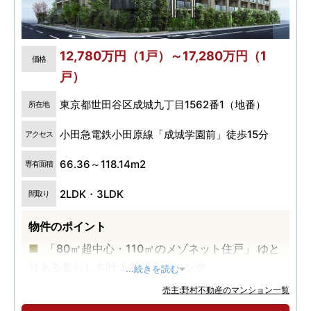
12,780万円（1戸）～17,280万円（1
価格
戸）
東京都世田谷区成城九丁目1562番1（地番）
所在地
小田急電鉄小田原線「成城学園前」徒歩15分
アクセス
66.36～118.14m2
専有面積
2LDK・3LDK
間取り
物件のポイント
「80㎡超中心・110㎡のメゾネット住戸」 ゆと
りある暮らしを叶えるプランニング
...続きを読む
「住居系地域＆3方接道角地」 通風や採光にも
売主:野村不動産のマンション一覧
配慮された落ち着いた邸宅地