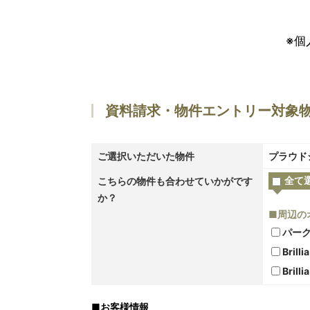
※個
資料請求・物件エントリー対象
ご選択いただいた物件
プラウド
全て
こちらの物件も合わせていかがです
か？
■周辺の
パー
Bril
Bril
■
お客様情報