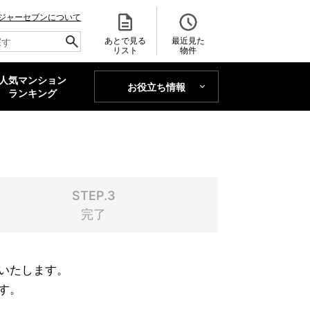
ジャーセブンについて
あとで見る
最近見た
リスト
物件
人気マンション
お役立ち情報
MAJOR'S BLOG
ランキング
トレンドLabo
STEP.3
完了
いたします。
す。