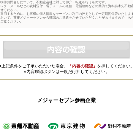
の物件お問合せについて、不動産会社に対して仲介・転送を行うものです。
イレクトメールなどの資料送付・電子メールの送信・電話連絡などの目的で資料請求先不動
合せください。
運用するために、お客様の個人情報をサービスご利用の控えとして一定期間保管いたします
において、直接メジャーセブンから確認のご連絡をさせていただくことがありますので、あ
をご覧ください。
※上記条件をご了承いただいた場合、
「内容の確認」
を押してください
※内容確認ボタンは一度だけ押してください。
メジャーセブン参画企業