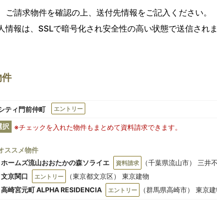
ご請求物件を確認の上、送付先情報をご記入ください。
人情報は、SSLで暗号化され安全性の高い状態で送信され
物件
シティ門前仲町
エントリー
選択
※チェックを入れた物件もまとめて資料請求できます。
オススメ物件
クホームズ流山おおたかの森ソライエ
（千葉県流山市） 三井
資料請求
lia 文京関口
（東京都文京区） 東京建物
エントリー
lia 高崎宮元町 ALPHA RESIDENCIA
（群馬県高崎市） 東京建
エントリー