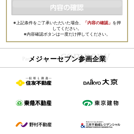
などの資料送付・電子メールの送信・電話連絡などの目的で資料請求先不
動産会社が利用・保管します。資料請求先不動産会社が保管する個人情報
の取扱いについては、各不動産会社に直接お問合せください。
また、上記とは別にメジャーセブンでは本サービスを円滑に運用するため
に、お客様の個人情報をサービスご利用の控えとして一定期間保管いたし
ます。 ご記入の内容が不明瞭で資料をお送りできない場合、その他当社が
※上記条件をご了承いただいた場合、
「内容の確認」
を押
本サービスを円滑に運用するために必要な範囲において、直接メジャーセ
してください。
ブンから確認のご連絡をさせていただくことがありますので、あらかじめ
ご了承ください。
※内容確認ボタンは一度だけ押してください。
メジャーセブンの個人情報の取扱い方針については
こちら
をご覧くださ
い。
メジャーセブン参画企業