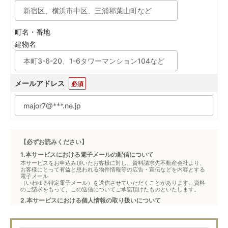
町名・番地
建物名
メールアドレス
必須
【必ずお読みください】
1.本サービスにおける電子メールの配信について
本サービスをお申込み頂いたお客様に対し、資料請求先不動産会社より、
お客様にとって有益と思われる物件情報等の広告・宣伝などを内容とする
電子メール
（いわゆる特定電子メール）を送信させていただくことがあります。資料
のご請求をもって、この送信についてご承諾頂けたものといたします。
2.本サービスにおける個人情報の取り扱いについて
本サービスは、メジャーセブンが窓口となり、お客様からの物件お問合せ
について、不動産会社に対して仲介・転送を行うものです。
本フォームからお客様が記入・登録された個人情報は、ダイレクトメール