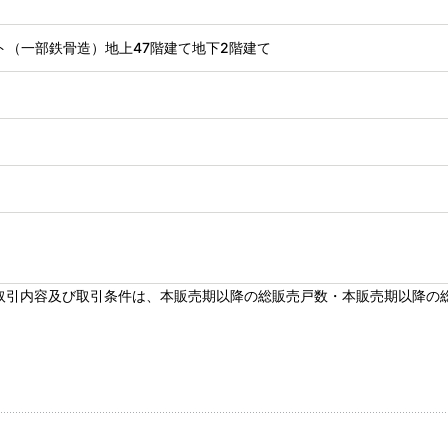
ト（一部鉄骨造）地上47階建て地下2階建て
取引内容及び取引条件は、本販売期以降の総販売戸数・本販売期以降の