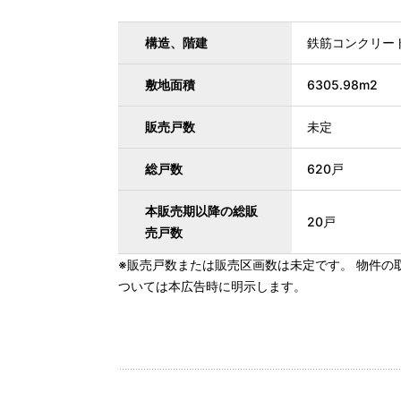
構造、階建
鉄筋コンクリー
敷地面積
6305.98m2
販売戸数
未定
総戸数
620戸
本販売期以降の総販
20戸
売戸数
※販売戸数または販売区画数は未定です。 物件の
ついては本広告時に明示します。