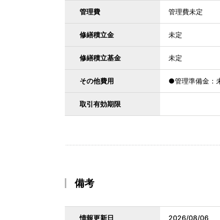
管理費
管理費未定
修繕積立金
未定
修繕積立基金
未定
その他費用
●管理準備金：未
取引有効期限
備考
情報更新日
2026/08/06