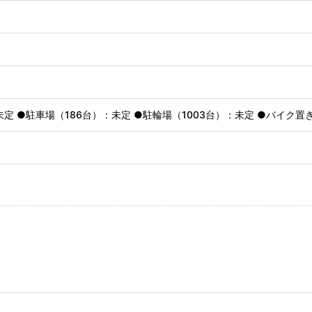
定 ●駐車場（186台）：未定 ●駐輪場（1003台）：未定 ●バイク置