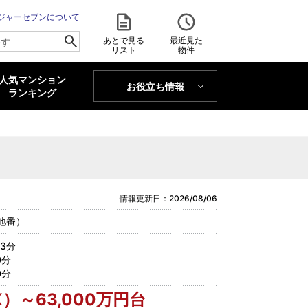
ジャーセブンについて
あとで見る
最近見た
リスト
物件
人気マンション
お役立ち情報
MAJOR'S BLOG
ランキング
トレンドLabo
情報更新日：2026/08/06
地番）
3分
0分
0分
K）～63,000万円台