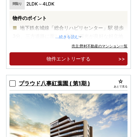
2LDK～4LDK
間取り
物件のポイント
地下鉄名城線「総合リハビリセンター」駅 徒歩
3分、三方道路に面し、通風、採光が良好な好立地
...続きを読む
物件。
売主:野村不動産のマンション一覧
陽明小学校区に位置し、スーパー、コンビニ、
物件エントリーする
病院、公園が徒歩圏にあるファミリー向きの住環
境。
全戸食配トランクルーム付、ランドリーブース
プラウド八事紅葉園 ( 第1期 )
あとで見る
や マルチストレージ等の多彩な収納プランをご用
意。