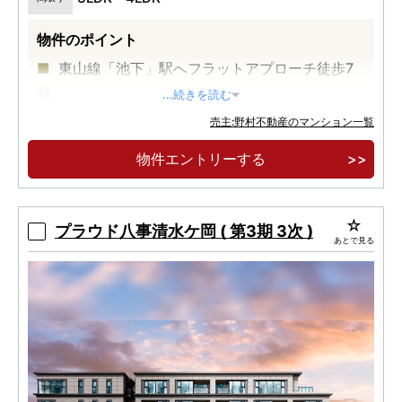
物件のポイント
東山線「池下」駅へフラットアプローチ徒歩7
分。
...続きを読む
セントラルガーデン近接の地に誕生するプライ
売主:野村不動産のマンション一覧
ベートレジデンス
物件エントリーする
プラウド八事清水ケ岡 ( 第3期 3次 )
あとで見る