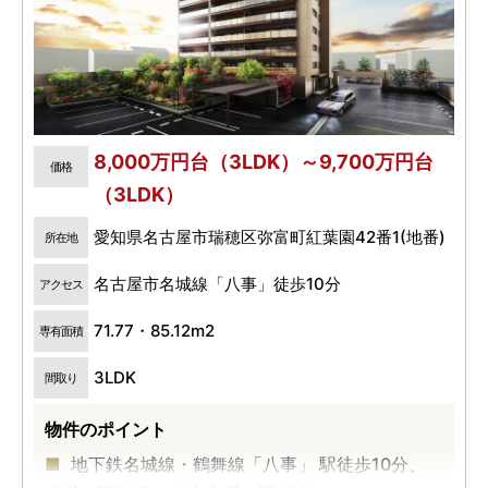
8,000万円台（3LDK）～9,700万円台
価格
（3LDK）
愛知県名古屋市瑞穂区弥富町紅葉園42番1(地番)
所在地
名古屋市名城線「八事」徒歩10分
アクセス
71.77・85.12m2
専有面積
3LDK
間取り
物件のポイント
地下鉄名城線・鶴舞線「八事」 駅徒歩10分、