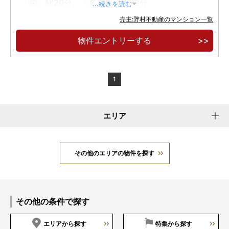
「栄」駅20分、「名古屋」駅22分
...続きを読む
全邸南東向き、第一種低層住居専用地域×第一
売主:野村不動産のマンション一覧
種風致地区を望む開放的な眺望
物件エントリーする
全邸に平面駐車場を設置、車寄せを配したエン
トランスや邸宅の品格を語る大庇
1
エリア
その他のエリアの物件を探す
その他の条件で探す
エリアから探す
特集から探す