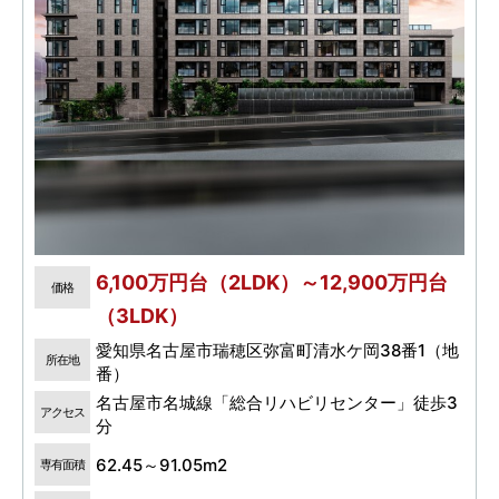
6,100万円台（2LDK）～12,900万円台
価格
（3LDK）
愛知県名古屋市瑞穂区弥富町清水ケ岡38番1（地
所在地
番）
名古屋市名城線「総合リハビリセンター」徒歩3
アクセス
分
62.45～91.05m2
専有面積