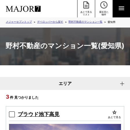
あとで見る
最近見た
リスト
物件
メジャーセブントップ
デベロッパーから探す
野村不動産のマンション一覧
愛知県
野村不動産のマンション一覧(愛知県)
エリア
3
件 見つかりました
プラウド池下高見
あとで見る