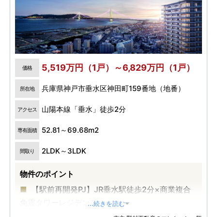
5,519万円（1戸）～6,829万円（1戸）
価格
兵庫県神戸市垂水区神田町159番地（地番）
所在地
山陽本線「垂水」徒歩2分
アクセス
52.81～69.68m2
専有面積
2LDK～3LDK
間取り
物件のポイント
【駅前再開発PJ】JR垂水駅徒歩2分×商業複合
免震タワーレジデンス
...続きを読む