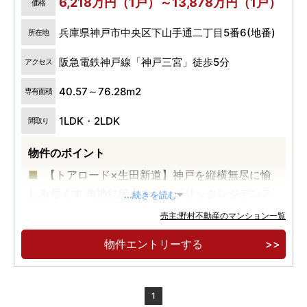
6,218万円（1戸）～13,878万円（1戸）
価格
兵庫県神戸市中央区下山手通二丁目5番6(地番)
所在地
阪急電鉄神戸線「神戸三宮」徒歩5分
アクセス
40.57～76.28m2
専有面積
1LDK・2LDK
間取り
物件のポイント
【トアロード×生田新道】神戸を縦横無尽に愉
しみ尽くす 角地結節点のシンボリックレジデンス
...続きを読む
【阪急神戸三宮駅徒歩5分】多彩な商業・観光
売主:野村不動産のマンション一覧
施設が徒歩圏に充実
物件エントリーする
【所有権物件】1LDK(40㎡台)～2LDK(76㎡
台）先着順にてご案内中
1