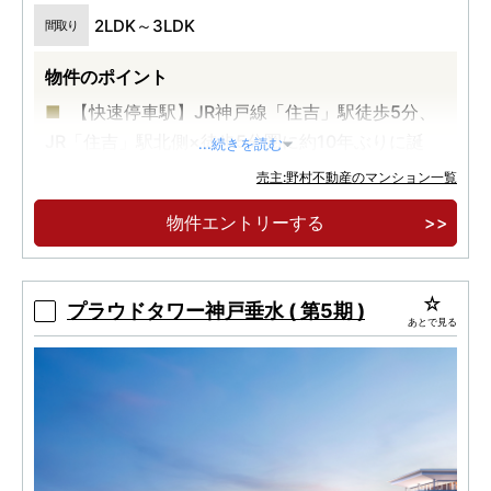
2LDK～3LDK
間取り
物件のポイント
【快速停車駅】JR神戸線「住吉」駅徒歩5分、
JR「住吉」駅北側×徒歩5分圏に約10年ぶりに誕
...続きを読む
生。
売主:野村不動産のマンション一覧
南向き中心、72㎡台～117㎡台のプランニング
物件エントリーする
の全35邸プライベートレジデンス
第2期案内開催中／予定販売価格8,900万円台
～（100万円単位）
プラウドタワー神戸垂水 ( 第5期 )
あとで見る