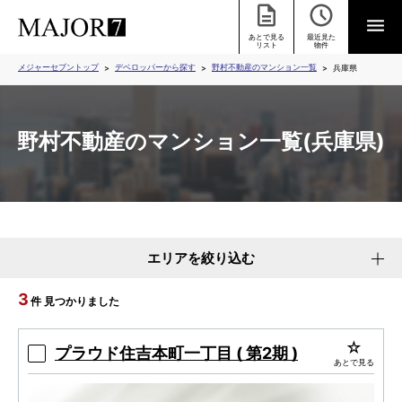
あとで見る
最近見た
リスト
物件
メジャーセブントップ
デベロッパーから探す
野村不動産のマンション一覧
兵庫県
野村不動産のマンション一覧(兵庫県)
エリアを絞り込む
3
件 見つかりました
プラウド住吉本町一丁目 ( 第2期 )
あとで見る