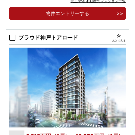
【JR垂水駅徒歩2分】地上32階建・総315戸の
売主:野村不動産のマンション一覧
大規模再開発タワー
物件エントリーする
【JR垂水駅前】野村不動産×竹中工務店の商業
複合免震タワーレジデンス
プラウド神戸トアロード
あとで見る