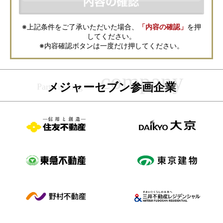
の取扱いについては、各不動産会社に直接お問合せください。
また、上記とは別にメジャーセブンでは本サービスを円滑に運用するため
に、お客様の個人情報をサービスご利用の控えとして一定期間保管いたし
ます。 ご記入の内容が不明瞭で資料をお送りできない場合、その他当社が
※上記条件をご了承いただいた場合、
「内容の確認」
を押
本サービスを円滑に運用するために必要な範囲において、直接メジャーセ
してください。
ブンから確認のご連絡をさせていただくことがありますので、あらかじめ
ご了承ください。
※内容確認ボタンは一度だけ押してください。
メジャーセブンの個人情報の取扱い方針については
こちら
をご覧くださ
い。
メジャーセブン参画企業