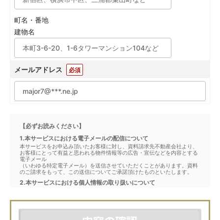
町名・番地
建物名
メールアドレス
必須
【必ずお読みください】
1.本サービスにおける電子メールの配信について
本サービスをお申込み頂いたお客様に対し、資料請求先不動産会社より、
お客様にとって有益と思われる物件情報等の広告・宣伝などを内容とする
電子メール
（いわゆる特定電子メール）を送信させていただくことがあります。資料
のご請求をもって、この送信についてご承諾頂けたものといたします。
2.本サービスにおける個人情報の取り扱いについて
本サービスは、メジャーセブンが窓口となり、お客様からの物件お問合せ
について、不動産会社に対して仲介・転送を行うものです。
本フォームからお客様が記入・登録された個人情報は、ダイレクトメール
などの資料送付・電子メールの送信・電話連絡などの目的で資料請求先不
動産会社が利用・保管します。資料請求先不動産会社が保管する個人情報