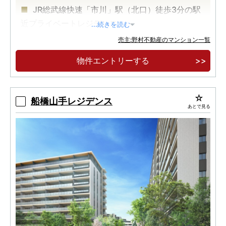
JR総武線快速「市川」駅（北口）徒歩3分の駅
近プライベートレジデンス
...続きを読む
「東京」駅直通19分、「新橋」駅直通23分、
売主:野村不動産のマンション一覧
「品川」駅直通28分の都心への直通アクセス
物件エントリーする
ガス衣類乾燥機「乾太くん」・食器棚・ディス
ポーザー・タッチレス水栓・玄関電子錠等、ハイ
グレードな仕様
船橋山手レジデンス
あとで見る