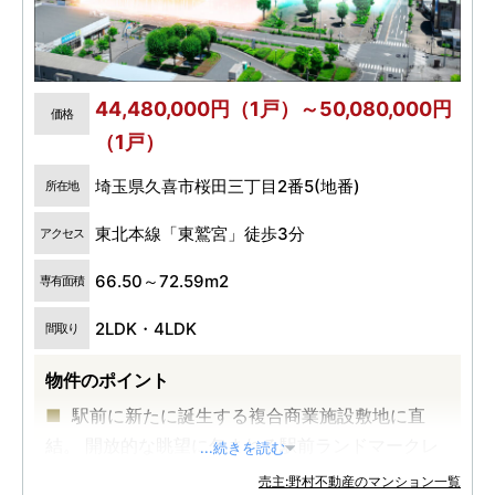
44,480,000円（1戸）～50,080,000円
価格
（1戸）
埼玉県久喜市桜田三丁目2番5(地番)
所在地
東北本線「東鷲宮」徒歩3分
アクセス
66.50～72.59m2
専有面積
2LDK・4LDK
間取り
物件のポイント
駅前に新たに誕生する複合商業施設敷地に直
結。 開放的な眺望に包まれる駅前ランドマークレ
...続きを読む
ジデンス誕生
売主:野村不動産のマンション一覧