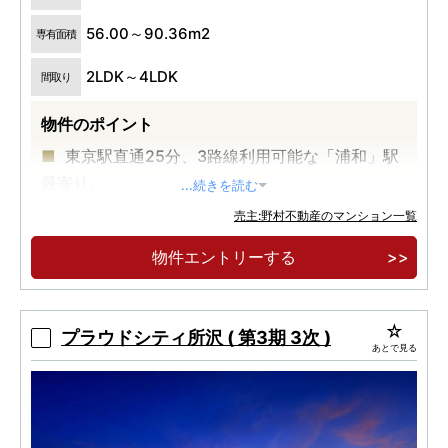
56.00～90.36m2
専有面積
2LDK～4LDK
間取り
物件のポイント
東京駅直通25分、3路線利用可能な「浦和」駅
最寄り。
...続きを読む
住宅街の穏やかさ、商業エリアの利便性を備え
売主:野村不動産のマンション一覧
た「仲町」エリア。
物件エントリーする
全戸南向き・2LDK〜4LDKの多彩なプラン。断
熱等級6取得、認定低炭素建築物。
プラウドシティ所沢 ( 第3期 3次 )
あとで見る