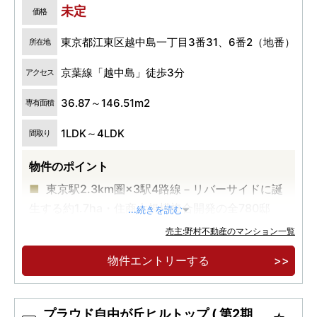
未定
価格
東京都江東区越中島一丁目3番31、6番2（地番）
所在地
京葉線「越中島」徒歩3分
アクセス
36.87～146.51m2
専有面積
1LDK～4LDK
間取り
物件のポイント
東京駅2.3km圏×3駅4路線－リバーサイドに誕
生する約1.7ha・住商大規模複合開発の全780邸
...続きを読む
京葉線「越中島」駅徒歩3分、東西線・都営大
売主:野村不動産のマンション一覧
江戸線「門前仲町」駅徒歩7分、有楽町線「月島」
物件エントリーする
駅徒歩9分
「東京」駅直通4分、「日本橋」駅直通4分、
「大手町」直通6分ー3駅4路線利用可能な都心アク
プラウド自由が丘ヒルトップ ( 第2期