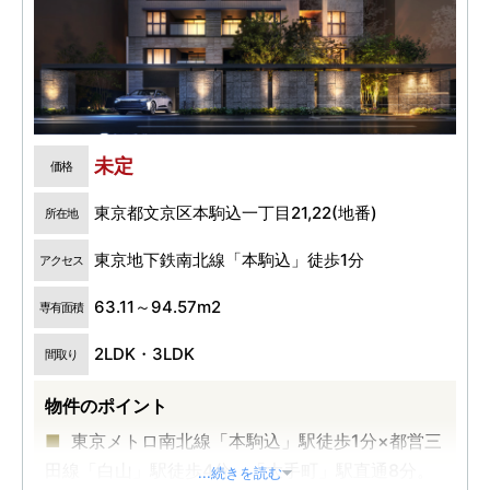
未定
価格
東京都文京区本駒込一丁目21,22(地番)
所在地
東京地下鉄南北線「本駒込」徒歩1分
アクセス
63.11～94.57m2
専有面積
2LDK・3LDK
間取り
物件のポイント
東京メトロ南北線「本駒込」駅徒歩1分×都営三
田線「白山」駅徒歩4分。「大手町」駅直通8分。
...続きを読む