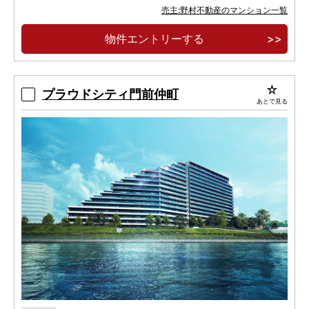
プライバシーを重視した1フロア最大5邸・角住
売主:野村不動産のマンション一覧
戸率80％以上。
物件エントリーする
2LDK・3LDK／70㎡超中心のゆとりあるプラ
ンと、天井高約2.6ｍの開放感。
プラウドシティ門前仲町
あとで見る