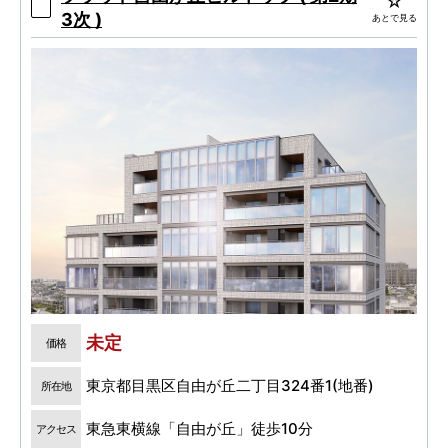
セス性
3次 )
あとで見る
未定
価格
東京都目黒区自由が丘二丁目324番1(地番)
所在地
東急東横線「自由が丘」徒歩10分
アクセス