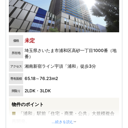
未定
価格
埼玉県さいたま市浦和区高砂一丁目1000番（地
所在地
番）
湘南新宿ライン宇須「浦和」徒歩3分
アクセス
65.18～76.23m2
専有面積
2LDK・3LDK
間取り
物件のポイント
「浦和」駅前「住宅・商業・公共」大規模複合
再開発。
...続きを読む