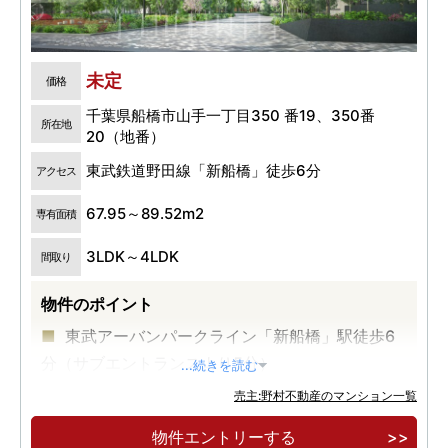
未定
価格
千葉県船橋市山手一丁目350 番19、350番
所在地
20（地番）
東武鉄道野田線「新船橋」徒歩6分
アクセス
67.95～89.52m2
専有面積
3LDK～4LDK
間取り
物件のポイント
東武アーバンパークライン「新船橋」駅徒歩6
分（サブエントランスより5分）
...続きを読む
総戸数1,224戸の大規模レジデンス
売主:野村不動産のマンション一覧
JR総武線「船橋」駅まで1駅2分
物件エントリーする