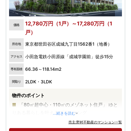
12,780万円（1戸）～17,280万円（1
価格
戸）
東京都世田谷区成城九丁目1562番1（地番）
所在地
小田急電鉄小田原線「成城学園前」徒歩15分
アクセス
66.36～118.14m2
専有面積
2LDK・3LDK
間取り
物件のポイント
「80㎡超中心・110㎡のメゾネット住戸」 ゆと
りある暮らしを叶えるプランニング
...続きを読む
「住居系地域＆3方接道角地」 通風や採光にも
売主:野村不動産のマンション一覧
配慮された落ち着いた邸宅地