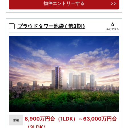
物件エントリーする
「全戸床快full＆サイクルガレージ採用・認定
低炭素住宅」 快適な暮らしを叶える設備・仕様
プラウドタワー池袋 ( 第3期 )
あとで見る
8,900万円台（1LDK）～63,000万円台
価格
（3LDK）