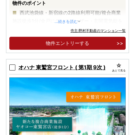
物件のポイント
西武池袋線・新宿線の2路線利用可能/複合商業
施設徒歩1分/全戸にディスポーザー・玄関電気錠を
...続きを読む
標準設置
売主:野村不動産のマンション一覧
「所沢」駅徒歩10分に、全303邸の大規模マン
物件エントリーする
ションが誕生。
専有面積71㎡超中心のゆとりあるプラン。
オハナ 東鷲宮フロント ( 第1期 9次 )
あとで見る