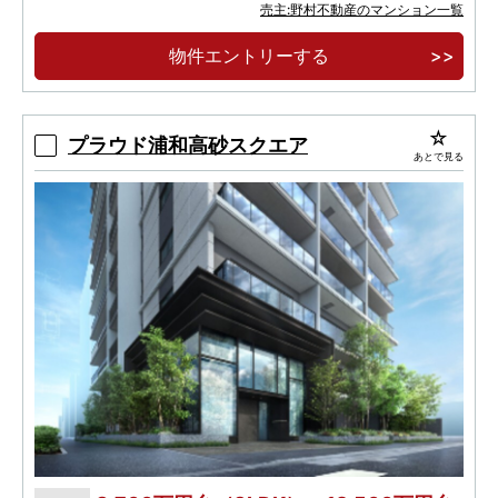
地上27階建て、全525邸、免震タワーレジデン
売主:野村不動産のマンション一覧
ス。
物件エントリーする
開放的な眺望とこだわりを尽くした上質と暮ら
す、27階・26階プレミアムフロア。
プラウド浦和高砂スクエア
あとで見る