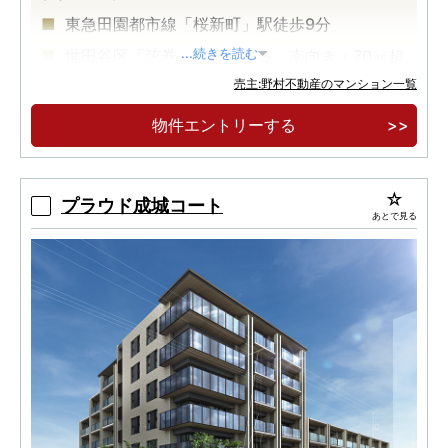
東急田園都市線「桜新町」駅徒歩9分
世田谷区「弦巻」に誕生する、南向き・70㎡超
...続きを読む
中心の97邸。
売主:野村不動産のマンション一覧
最上階プレミアムフロア4邸「内廊下」「床快
物件エントリーする
full」採用。
プラウド成城コート
あとで見る