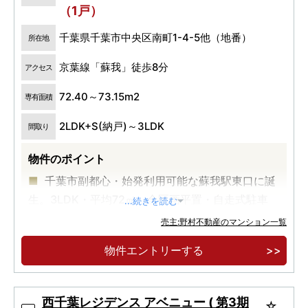
（1戸）
千葉県千葉市中央区南町1-4-5他（地番）
所在地
京葉線「蘇我」徒歩8分
アクセス
72.40～73.15m2
専有面積
2LDK+S(納戸)～3LDK
間取り
物件のポイント
千葉市副都心・始発利用可能な蘇我駅東口に誕
生。3LDK・平均72㎡。全区画平置・自走式駐車
...続きを読む
場。
売主:野村不動産のマンション一覧
物件エントリーする
西千葉レジデンス アベニュー ( 第3期