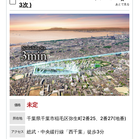
3次 )
あとで見る
未定
価格
千葉県千葉市稲毛区弥生町2番25、2番27(地番)
所在地
総武・中央緩行線「西千葉」徒歩3分
アクセス