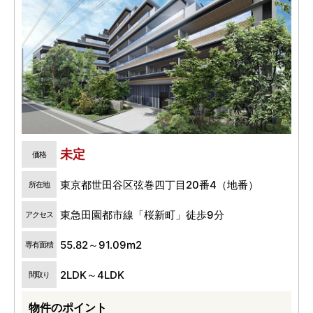
未定
価格
東京都世田谷区弦巻四丁目20番4（地番）
所在地
東急田園都市線「桜新町」徒歩9分
アクセス
55.82～91.09m2
専有面積
2LDK～4LDK
間取り
物件のポイント