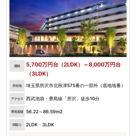
5,700万円台（2LDK）～8,000万円台
価格
（3LDK）
埼玉県所沢市北秋津575番の一部外（底地地番）
所在地
西武池袋・豊島線「所沢」徒歩10分
アクセス
56.22～86.59m2
専有面積
2LDK・3LDK
間取り