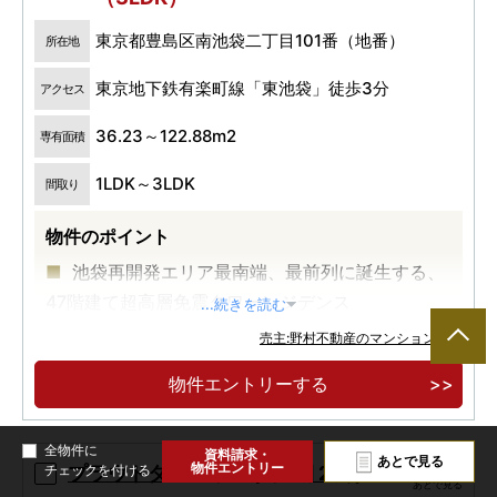
東京都豊島区南池袋二丁目101番（地番）
所在地
東京地下鉄有楽町線「東池袋」徒歩3分
アクセス
36.23～122.88m2
専有面積
1LDK～3LDK
間取り
物件のポイント
池袋再開発エリア最南端、最前列に誕生する、
47階建て超高層免震タワーレジデンス
...続きを読む
JR「池袋」駅徒歩10分、有楽町線「東池袋」駅
売主:野村不動産のマンション一覧
ペデストリアンデッキで直結 徒歩3分
物件エントリーする
躍動と成熟、進化する池袋 煌めき移ろう都心の
空を窓辺に飾る日常へ
全物件に
資料請求・
あとで見る
物件エントリー
プラウドタワー赤羽 ( 第1期 2次 )
チェックを付ける
あとで見る