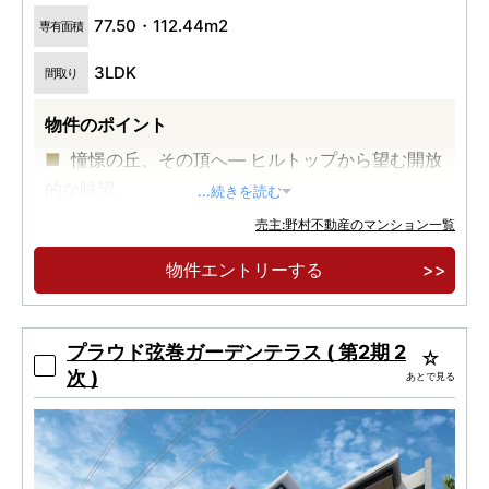
77.50・112.44m2
専有面積
3LDK
間取り
物件のポイント
憧憬の丘、その頂へ― ヒルトップから望む開放
的な眺望。
...続きを読む
「目黒区・自由が丘二丁目」の邸宅地に誕生す
売主:野村不動産のマンション一覧
る全邸南向き31邸のプライベートレジデンス。
物件エントリーする
東急東横線「自由が丘」駅徒歩10分－「渋谷」
駅直通10分・「横浜」駅直通20分のアクセス利
便。
プラウド弦巻ガーデンテラス ( 第2期 2
次 )
あとで見る