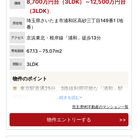
8,700万円台（3LDK）～12,500万円台
価格
（3LDK）
埼玉県さいたま市浦和区高砂三丁目149番1 (地
所在地
番）
京浜東北・根岸線「浦和」徒歩13分
アクセス
67.13～75.07m2
専有面積
3LDK
間取り
物件のポイント
東京駅直通25分、3路線利用可能な「浦和」駅
最寄り。
...続きを読む
埼玉県庁など、官公庁が集積する「高砂」エリ
売主:野村不動産のマンション一覧
ア。
物件エントリーする
全戸3LDK、南西角地×南向き中心の開放感あふ
れる邸宅。