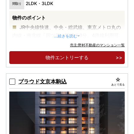
2LDK・3LDK
間取り
物件のポイント
JR中央線快速、中央・総武線、東京メトロ丸の
内線・南北線「四ツ谷」駅徒歩3分。4路線利用可
...続きを読む
能。
売主:野村不動産のマンション一覧
全邸南向きの全38邸。天高2.6m以上の開放感
物件エントリーする
と緑を見渡す豊かな眺望を享受。
2LDK・3LDK／80㎡台中心のゆとりあるプラ
ン。
プラウド文京本駒込
あとで見る