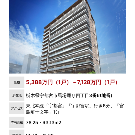
5,388万円（1戸）～7,128万円（1戸）
価格
栃木県宇都宮市馬場通り四丁目3番6(地番)
所在地
東北本線「宇都宮」「宇都宮駅」行き6分、「宮
アクセス
島町十文字」1分
78.25・93.13m2
専有面積