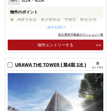
3LDK・4LDK
間取り
物件のポイント
JR東北本線・東北新幹線「宇都宮」駅徒歩12
分、東武宇都宮線「東武宇都宮」駅徒歩11分
...続きを読む
宇都宮文化の中心「二荒山神社」近接。
売主:野村不動産のマンション一覧
全戸南向き・15階建て・全69邸のレジデンス
物件エントリーする
URAWA THE TOWER ( 第4期 3次 )
あとで見る