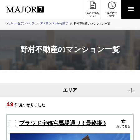
あとで見る
最近見た
リスト
物件
メジャーセブントップ
デベロッパーから探す
野村不動産のマンション一覧
野村不動産のマンション一覧
エリア
49
件 見つかりました
プラウド宇都宮馬場通り ( 最終期 )
あとで見る