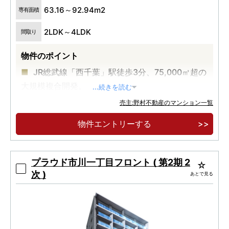
63.16～92.94m2
専有面積
2LDK～4LDK
間取り
物件のポイント
JR総武線「西千葉」駅徒歩3分、75,000㎡超の
大規模複合開発。
...続きを読む
12,000㎡超キャンパスパーク中心、多世代が集
売主:野村不動産のマンション一覧
う新しいまち。
物件エントリーする
緑の並木道に囲まれた全512邸、西千葉レジデ
ンス アベニュー誕生。
プラウド市川一丁目フロント ( 第2期 2
次 )
あとで見る