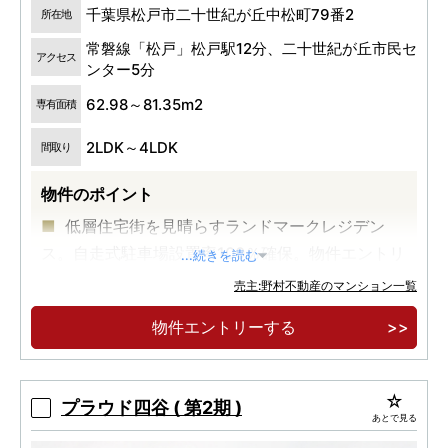
千葉県松戸市二十世紀が丘中松町79番2
所在地
常磐線「松戸」松戸駅12分、二十世紀が丘市民セ
アクセス
ンター5分
62.98～81.35m2
専有面積
2LDK～4LDK
間取り
物件のポイント
低層住宅街を見晴らすランドマークレジデン
ス。自走式駐車場設置率100％確保。物件エントリ
...続きを読む
ー受付開始
売主:野村不動産のマンション一覧
物件エントリーする
プラウド四谷 ( 第2期 )
あとで見る