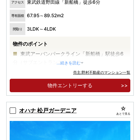
東武鉄道野田線「新船橋」徒歩6分
アクセス
67.95～89.52m2
専有面積
3LDK～4LDK
間取り
物件のポイント
東武アーバンパークライン「新船橋」駅徒歩6
分（サブエントランスより5分）
...続きを読む
総戸数1,224戸の大規模レジデンス
売主:野村不動産のマンション一覧
JR総武線「船橋」駅まで1駅2分
物件エントリーする
オハナ 松戸ガーデニア
あとで見る