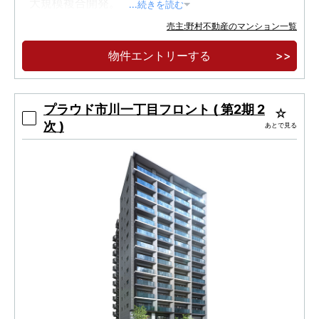
大規模複合開発。
...続きを読む
12,000㎡超キャンパスパーク中心、多世代が集
売主:野村不動産のマンション一覧
う新しいまち。
物件エントリーする
緑の並木道に囲まれた全512邸、西千葉レジデ
ンス アベニュー誕生。
プラウド市川一丁目フロント ( 第2期 2
次 )
あとで見る