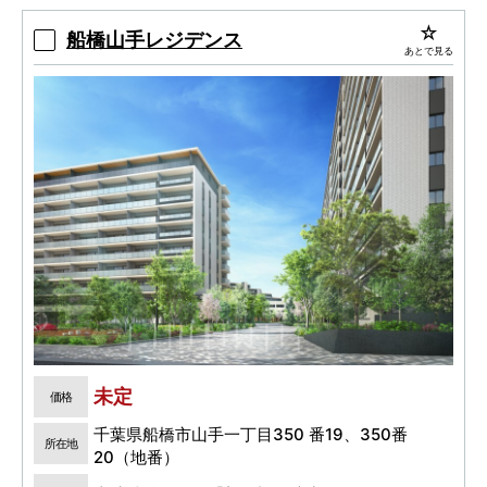
ポーザー・タッチレス水栓・玄関電子錠等、ハイ
グレードな仕様
船橋山手レジデンス
あとで見る
未定
価格
千葉県船橋市山手一丁目350 番19、350番
所在地
20（地番）