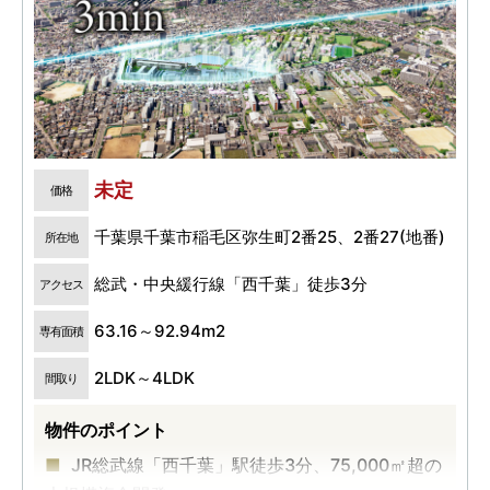
未定
価格
千葉県千葉市稲毛区弥生町2番25、2番27(地番)
所在地
総武・中央緩行線「西千葉」徒歩3分
アクセス
63.16～92.94m2
専有面積
2LDK～4LDK
間取り
物件のポイント
JR総武線「西千葉」駅徒歩3分、75,000㎡超の