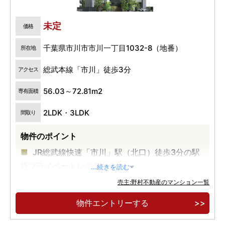
未定
価格
千葉県市川市市川一丁目1032-8（地番）
所在地
総武本線「市川」徒歩3分
アクセス
56.03～72.81m2
専有面積
2LDK・3LDK
間取り
物件のポイント
JR総武線快速「市川」駅（北口）徒歩3分の駅
近プライベートレジデンス
...続きを読む
「東京」駅直通19分、「新橋」駅直通23分、
売主:野村不動産のマンション一覧
「品川」駅直通28分の都心への直通アクセス
物件エントリーする
ガス衣類乾燥機「乾太くん」・食器棚・ディス