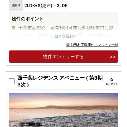
2LDK+S(納戸)～3LDK
間取り
物件のポイント
千葉市副都心・始発利用可能な蘇我駅東口に誕
生。3LDK・平均72㎡。全区画平置・自走式駐車
...続きを読む
場。
売主:野村不動産のマンション一覧
物件エントリーする
西千葉レジデンス アベニュー ( 第3期
3次 )
あとで見る