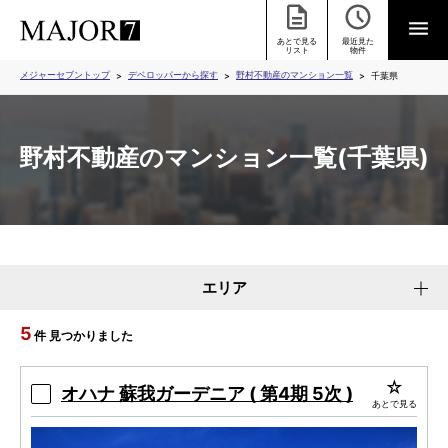
あとで見る
最近見た
リスト
物件
メジャーセブントップ
デベロッパーから探す
野村不動産のマンション一覧
千葉県
野村不動産のマンション一覧(千葉県)
エリア
5
件 見つかりました
オハナ 蘇我ガーデニア ( 第4期 5次 )
あとで見る