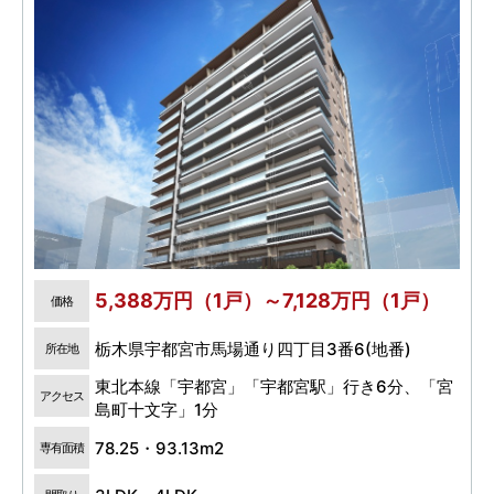
5,388万円（1戸）～7,128万円（1戸）
価格
栃木県宇都宮市馬場通り四丁目3番6(地番)
所在地
東北本線「宇都宮」「宇都宮駅」行き6分、「宮
アクセス
島町十文字」1分
78.25・93.13m2
専有面積