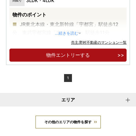
3LDK・4LDK
間取り
物件のポイント
JR東北本線・東北新幹線「宇都宮」駅徒歩12
分、東武宇都宮線「東武宇都宮」駅徒歩11分
...続きを読む
宇都宮文化の中心「二荒山神社」近接。
売主:野村不動産のマンション一覧
全戸南向き・15階建て・全69邸のレジデンス
物件エントリーする
1
エリア
その他のエリアの物件を探す