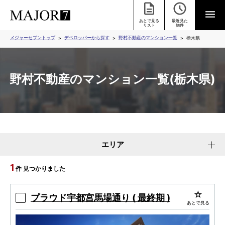
あとで見る
最近見た
リスト
物件
メジャーセブントップ
デベロッパーから探す
野村不動産のマンション一覧
栃木県
野村不動産のマンション一覧(栃木県)
エリア
1
件 見つかりました
プラウド宇都宮馬場通り ( 最終期 )
あとで見る