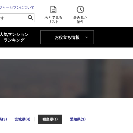
ジャーセブンについて
あとで見る
最近見た
リスト
物件
人気マンション
お役立ち情報
MAJOR'S BLOG
ランキング
トレンドLabo
(3)
宮城県(4)
福島県(1)
愛知県(3)