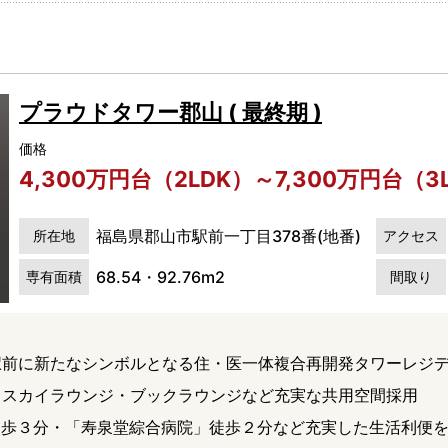
プラウドタワー郡山 ( 最終期 )
価格
4,300万円台（2LDK）～7,300万円台（3
福島県郡山市駅前一丁目378番(地番)
所在地
アクセス
68.54・92.76m2
専有面積
間取り
 駅前に新たなシンボルとなる住・医一体複合再開発タワーレジ
ス スカイラウンジ・ブックラウンジなど充実な共用空間採用
徒歩３分・「寿泉堂綜合病院」徒歩２分など充実した生活利便