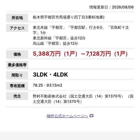
情報更新日：2026/08/06
栃木県宇都宮市馬場通り四丁目3番6(地番)
所在地
東北本線「宇都宮」「宇都宮駅」行き6分、「宮島町十文
アクセス
字」1分
東北新幹線「宇都宮」徒歩12分
烏山線「宇都宮」徒歩12分
5,388万円（1戸）～7,128万円（1戸）
価格
最多価格帯
3LDK・4LDK
間取り
78.25・93.13m2
専有面積
売主
野村不動産株式会社（国土交通大臣（14）第1370号） （国
土交通大臣（14）第1370号）
物件公式ホームページへ