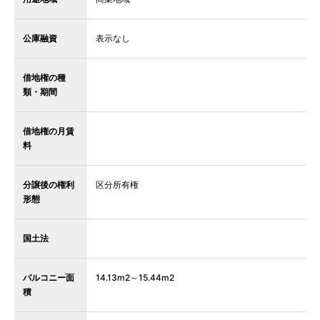
公庫融資
表示なし
借地権の種
類・期間
借地権の月賃
料
分譲後の権利
区分所有権
形態
国土法
バルコニー面
14.13m2～15.44m2
積