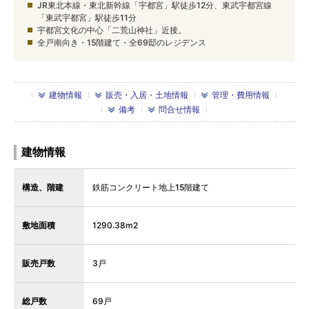
JR東北本線・東北新幹線「宇都宮」駅徒歩12分、東武宇都宮線
「東武宇都宮」駅徒歩11分
宇都宮文化の中心「二荒山神社」近接。
全戸南向き・15階建て・全69邸のレジデンス
建物情報
販売・入居・土地情報
管理・費用情報
備考
問合せ情報
建物情報
構造、階建
鉄筋コンクリート地上15階建て
敷地面積
1290.38m2
販売戸数
3戸
総戸数
69戸