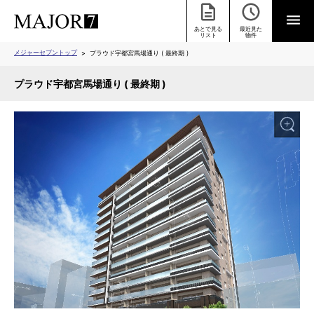
あとで見る
最近見た
リスト
物件
メジャーセブントップ
プラウド宇都宮馬場通り ( 最終期 )
プラウド宇都宮馬場通り ( 最終期 )