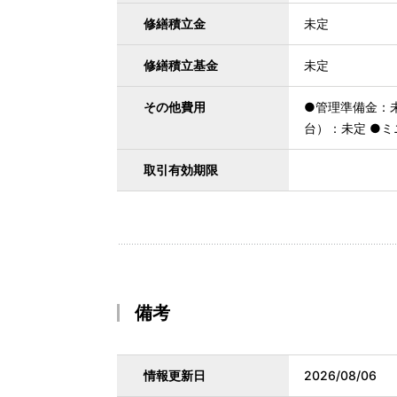
修繕積立金
未定
修繕積立基金
未定
その他費用
●管理準備金：未
台）：未定 ●ミ
取引有効期限
備考
情報更新日
2026/08/06