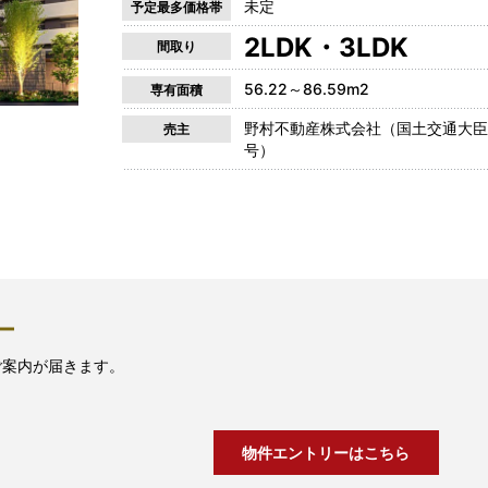
未定
予定最多価格帯
2LDK・3LDK
間取り
56.22～86.59m2
専有面積
野村不動産株式会社（国土交通大臣（1
売主
号）
ー
ご案内が届きます。
物件エントリーはこちら