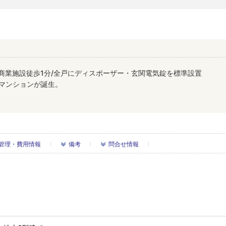
商業施設徒歩1分/全戸にディスポーザー・玄関電気錠を標準設置
模マンションが誕生。
管理・費用情報
備考
問合せ情報