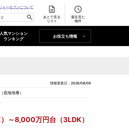
ジャーセブンについて
あとで見る
最近見た
リスト
物件
人気マンション
お役立ち情報
MAJOR'S BLOG
ランキング
トレンドLabo
情報更新日：2026/08/06
外（底地地番）
分
K）～8,000万円台（3LDK）