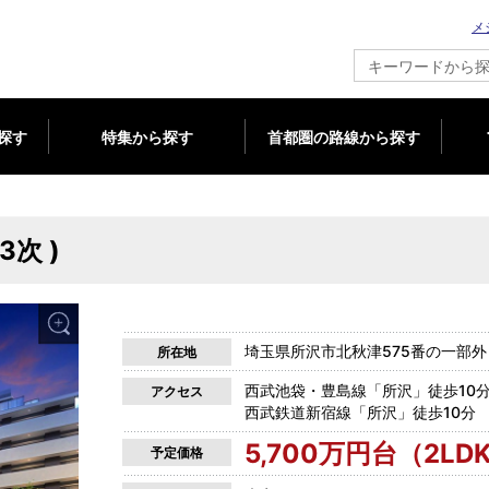
メ
新築マンション情報ならメジャーセブン
探す
特集から探す
首都圏の路線から探す
次 )
埼玉県所沢市北秋津575番の一部
所在地
西武池袋・豊島線「所沢」徒歩10
アクセス
西武鉄道新宿線「所沢」徒歩10分
5,700万円台（2LD
予定価格