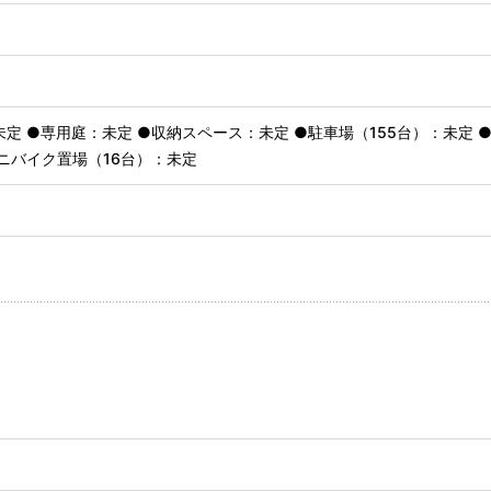
定 ●専用庭：未定 ●収納スペース：未定 ●駐車場（155台）：未定 
ニバイク置場（16台）：未定