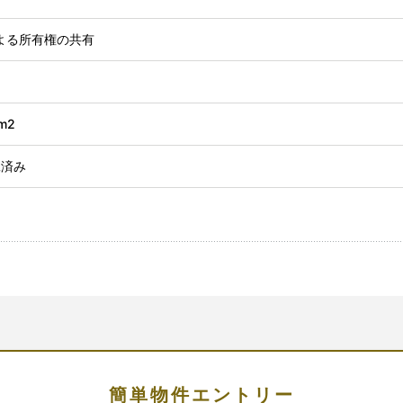
よる所有権の共有
m2
工済み
簡単物件エントリー