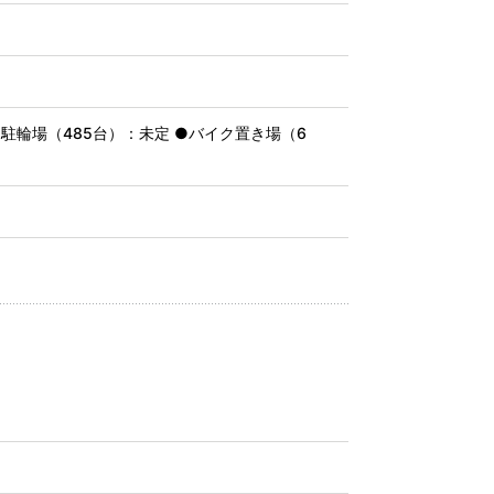
●駐輪場（485台）：未定 ●バイク置き場（6