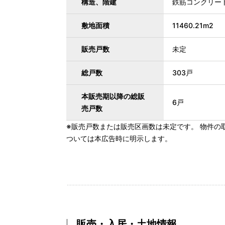
構造、階建
鉄筋コンクリー
敷地面積
11460.21m2
販売戸数
未定
総戸数
303戸
本販売期以降の総販
6戸
売戸数
※販売戸数または販売区画数は未定です。 物件の
ついては本広告時に明示します。
販売・入居・土地情報