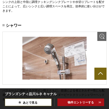
シンクの上段と中段に調理クッキングシンクプレートや水切りプレートを配す
ことによって、広いシンクと広い調理スペースを両立。効率的に使い分けがで
きます。
シャワー
バスルームに調和するデザイン性とともに、節湯による省エネルギー性にも配
ブランズシティ品川ルネ キャナル
慮しています。手元で止水ができる、ワンダービートクリックシャワーヘッド
を採用しています。
物件エントリーする
あとで見る