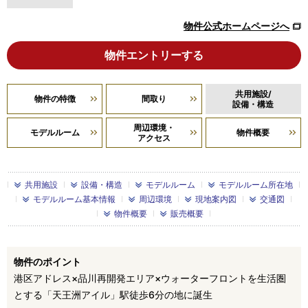
物件公式ホームページへ
物件エントリーする
共用施設/
物件の特徴
間取り
設備・構造
周辺環境・
モデルルーム
物件概要
アクセス
共用施設
設備・構造
モデルルーム
モデルルーム所在地
モデルルーム基本情報
周辺環境
現地案内図
交通図
物件概要
販売概要
物件のポイント
港区アドレス×品川再開発エリア×ウォーターフロントを生活圏
とする「天王洲アイル」駅徒歩6分の地に誕生