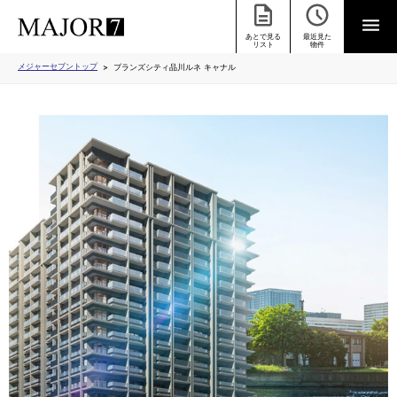
あとで見る
最近見た
リスト
物件
メジャーセブントップ
ブランズシティ品川ルネ キャナル