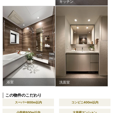
キッチン
浴室
洗面室
この物件のこだわり
スーパー800m以内
コンビニ400m以内
小学校800m以内
大規模マンション