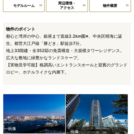
周辺環境・
モデルルーム
物件概要
アクセス
物件のポイント
都心と湾岸の中心、銀座まで直線2.2km圏※、中央区晴海に誕
生。都営大江戸線「勝どき」駅徒歩7分。
地上33階建・全352邸の免震構造・大規模タワーレジデンス。
広大な敷地に緑豊かなランドスケープ。
【実物見学可能】格調高いエントランスホールと迎賓のグランド
ロビー、ホテルライクな内廊下。
画像
画像