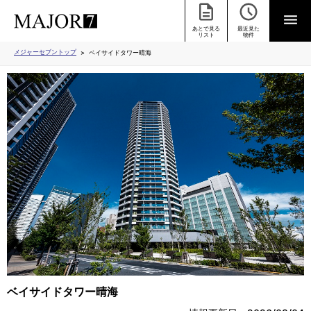
あとで見る
最近見た
リスト
物件
メジャーセブントップ
ベイサイドタワー晴海
ベイサイドタワー晴海