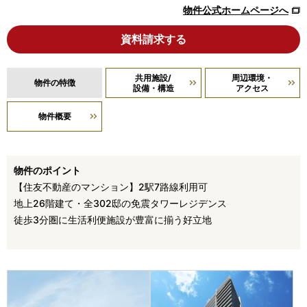
物件公式ホームページへ
資料請求する
共用施設/
周辺環境・
物件の特徴
設備・構造
アクセス
物件概要
物件のポイント
【住友不動産のマンション】2駅7路線利用可
地上26階建て・全302邸の免震タワーレジデンス
徒歩3分圏に生活利便施設が豊富に揃う好立地