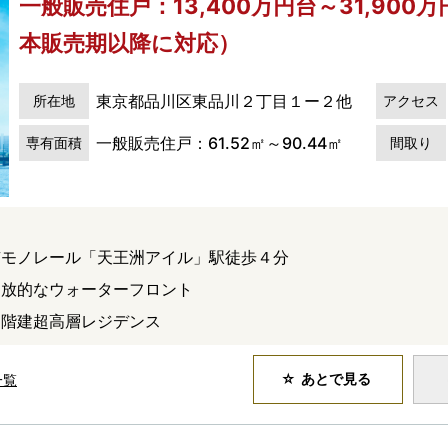
一般販売住戸：13,400万円台～31,900
本販売期以降に対応）
東京都品川区東品川２丁目１ー２他
所在地
アクセス
一般販売住戸：61.52㎡～90.44㎡
専有面積
間取り
京モノレール「天王洲アイル」駅徒歩４分
開放的なウォーターフロント
４階建超高層レジデンス
あとで見る
一覧