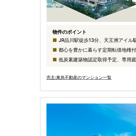
物件のポイント
JR品川駅徒歩13分、天王洲アイ
都心を豊かに暮らす定期転借地権付
低炭素建築物認定取得予定、専用庭
売主:東急不動産のマンション一覧