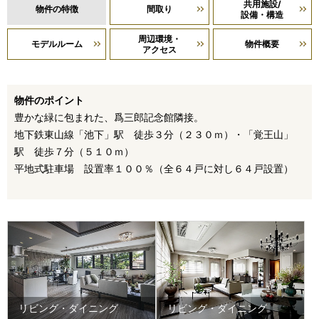
共用施設/
物件の特徴
間取り
設備・構造
周辺環境・
モデルルーム
物件概要
アクセス
物件のポイント
豊かな緑に包まれた、爲三郎記念館隣接。
地下鉄東山線「池下」駅 徒歩３分（２３０ｍ）・「覚王山」
駅 徒歩７分（５１０ｍ）
平地式駐車場 設置率１００％（全６４戸に対し６４戸設置）
リビング・ダイニング
リビング・ダイニング