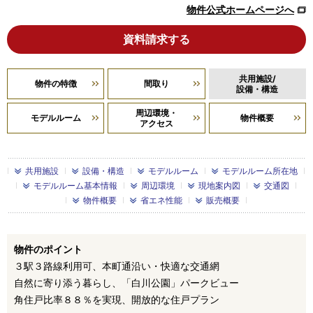
物件公式ホームページへ
資料請求する
共用施設/
物件の特徴
間取り
設備・構造
周辺環境・
モデルルーム
物件概要
アクセス
共用施設
設備・構造
モデルルーム
モデルルーム所在地
モデルルーム基本情報
周辺環境
現地案内図
交通図
物件概要
省エネ性能
販売概要
物件のポイント
３駅３路線利用可、本町通沿い・快適な交通網
自然に寄り添う暮らし、「白川公園」パークビュー
角住戸比率８８％を実現、開放的な住戸プラン