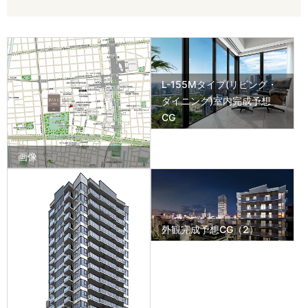
L-155Mタイプ(リビング・
ダイニング)室内完成予想
CG
画像
外観完成予想CG（2）