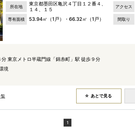
東京都墨田区亀沢４丁目１２番４、
所在地
アクセス
１４、１５
53.94㎡（1戸）・66.32㎡（1戸）
専有面積
間取り
８分 東京メトロ半蔵門線「錦糸町」駅 徒歩９分
環境
ン
あとで見る
一覧
1