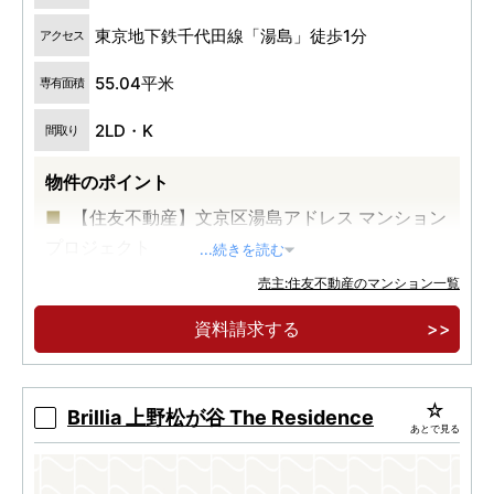
東京地下鉄千代田線「湯島」徒歩1分
アクセス
55.04平米
専有面積
2LD・K
間取り
物件のポイント
【住友不動産】文京区湯島アドレス マンション
プロジェクト
...続きを読む
東京メトロ千代田線「湯島」駅徒歩1分。
売主:住友不動産のマンション一覧
山手線も徒歩圏に。「上野」駅徒歩9分・「御
資料請求する
徒町」駅徒歩7分。
Brillia 上野松が谷 The Residence
あとで見る