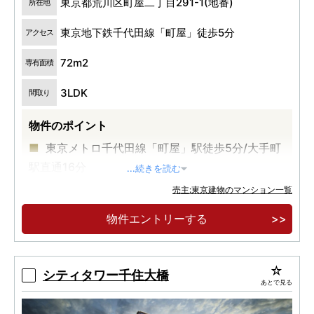
東京都荒川区町屋二丁目291-1(地番)
所在地
東京地下鉄千代田線「町屋」徒歩5分
アクセス
72m2
専有面積
3LDK
間取り
物件のポイント
東京メトロ千代田線「町屋」駅徒歩5分/大手町
駅直通16分
...続きを読む
売主:東京建物のマンション一覧
物件エントリーする
シティタワー千住大橋
あとで見る