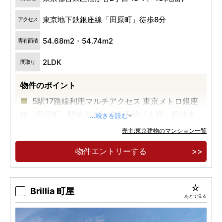
東京地下鉄銀座線「田原町」徒歩8分
アクセス
54.68m2・54.74m2
専有面積
2LDK
間取り
物件のポイント
5駅17路線利用マルチアクセス 東京メトロ銀座
線「田原町」駅徒歩8分 JR山手線「上野」駅徒歩
...続きを読む
13分
売主:東京建物のマンション一覧
全邸2LDK南向き角住戸
物件エントリーする
2026年8月入居可
Brillia 町屋
あとで見る