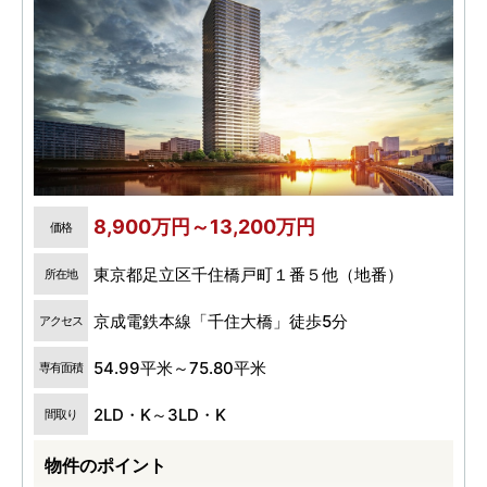
8,900万円～13,200万円
価格
東京都足立区千住橋戸町１番５他（地番）
所在地
京成電鉄本線「千住大橋」徒歩5分
アクセス
54.99平米～75.80平米
専有面積
2LD・K～3LD・K
間取り
物件のポイント