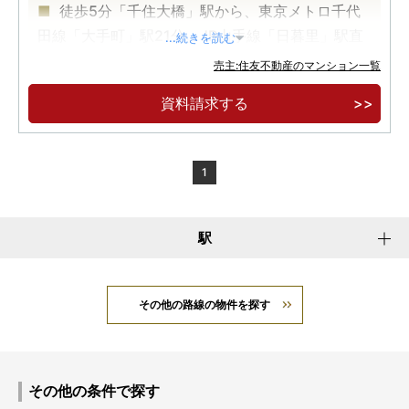
徒歩5分「千住大橋」駅から、東京メトロ千代
田線「大手町」駅21分。JR山手線「日暮里」駅直
...続きを読む
通6分。
売主:住友不動産のマンション一覧
【先着順販売受付】2LD・K/8,900万円～。42
資料請求する
階建て超高層大規模制振タワーレジデンス。
【実物見学可能】安心の24時間有人管理、快適
な内廊下設計。ZEH-M Oriented 省エネ住宅。
1
駅
その他の路線の物件を探す
その他の条件で探す