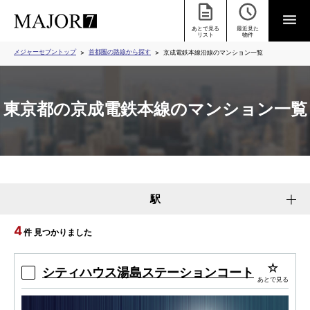
あとで見る
最近見た
リスト
物件
メジャーセブントップ
首都圏の路線から探す
京成電鉄本線沿線のマンション一覧
東京都の京成電鉄本線のマンション一覧
駅
4
件 見つかりました
シティハウス湯島ステーションコート
あとで見る