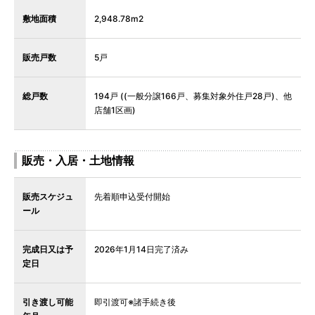
敷地面積
2,948.78m2
販売戸数
5戸
総戸数
194戸 ((一般分譲166戸、募集対象外住戸28戸)、他
店舗1区画)
販売・入居・土地情報
販売スケジュ
先着順申込受付開始
ール
完成日又は予
2026年1月14日完了済み
定日
引き渡し可能
即引渡可※諸手続き後