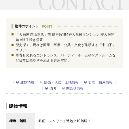
物件のポイント
「天満屋 岡山本店」前 総戸数194戸大規模マンション 即入居開
始 ※諸手続き必要
歴史深く、現在は商業・医療・公共・文化が集積する「中山下」
エリア
車寄せのあるエントランス、パーティールームやゲストルームな
ど日常に華やぎを添える共用空間。
建物情報
販売・入居・土地情報
管理・費用情報
備考
問合せ情報
建物情報
構造、階建
鉄筋コンクリート造地上19階建て