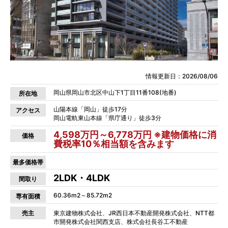
情報更新日：2026/08/06
岡山県岡山市北区中山下1丁目11番108(地番)
所在地
山陽本線「岡山」徒歩17分
アクセス
岡山電軌東山本線「県庁通り」徒歩3分
4,598万円～6,778万円 ※建物価格に消
価格
費税率10％相当額を含みます
最多価格帯
2LDK・4LDK
間取り
60.36m2～85.72m2
専有面積
売主
東京建物株式会社、JR西日本不動産開発株式会社、NTT都
市開発株式会社関西支店、株式会社長谷工不動産