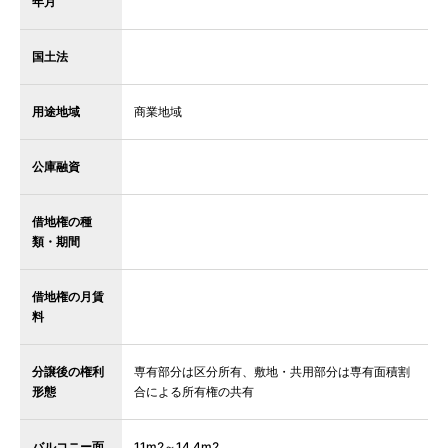
年月
国土法
用途地域
商業地域
公庫融資
借地権の種
類・期間
借地権の月賃
料
分譲後の権利
専有部分は区分所有、敷地・共用部分は専有面積割
形態
合による所有権の共有
バルコニー面
11m2～14.4m2