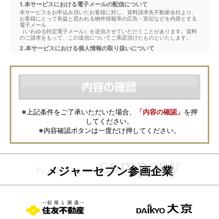
1.本サービスにおける電子メールの配信について
本サービスをお申込み頂いたお客様に対し、資料請求先不動産会社より、
お客様にとって有益と思われる物件情報等の広告・宣伝などを内容とする
電子メール
（いわゆる特定電子メール）を送信させていただくことがあります。資料
のご請求をもって、この送信についてご承諾頂けたものといたします。
2.本サービスにおける個人情報の取り扱いについて
本サービスは、メジャーセブンが窓口となり、お客様からの物件お問合せ
について、不動産会社に対して仲介・転送を行うものです。
本フォームからお客様が記入・登録された個人情報は、ダイレクトメール
などの資料送付・電子メールの送信・電話連絡などの目的で資料請求先不
動産会社が利用・保管します。資料請求先不動産会社が保管する個人情報
の取扱いについては、各不動産会社に直接お問合せください。
また、上記とは別にメジャーセブンでは本サービスを円滑に運用するため
に、お客様の個人情報をサービスご利用の控えとして一定期間保管いたし
ます。 ご記入の内容が不明瞭で資料をお送りできない場合、その他当社が
※上記条件をご了承いただいた場合、
「内容の確認」
を押
本サービスを円滑に運用するために必要な範囲において、直接メジャーセ
してください。
ブンから確認のご連絡をさせていただくことがありますので、あらかじめ
ご了承ください。
※内容確認ボタンは一度だけ押してください。
メジャーセブンの個人情報の取扱い方針については
こちら
をご覧くださ
い。
メジャーセブン参画企業