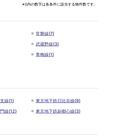
※()内の数字は各条件に該当する物件数です。
常磐線(7)
武蔵野線(3)
青梅線(1)
線(1)
東京地下鉄日比谷線(9)
線(12)
東京地下鉄副都心線(3)