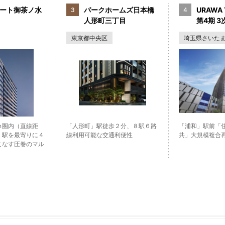
ート御茶ノ水
パークホームズ日本橋
URAWA 
人形町三丁目
第4期 3次
東京都中央区
埼玉県さいた
ｍ圏内（直線距
「人形町」駅徒歩２分、８駅６路
「浦和」駅前「
」駅を最寄りに４
線利用可能な交通利便性
共」大規模複合
こなす圧巻のマル