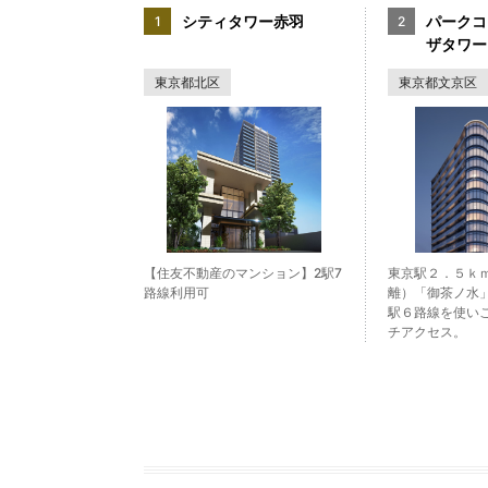
シティタワー赤羽
パークコ
ザタワー
東京都北区
東京都文京区
【住友不動産のマンション】2駅7
東京駅２．５ｋ
路線利用可
離）「御茶ノ水
駅６路線を使い
チアクセス。