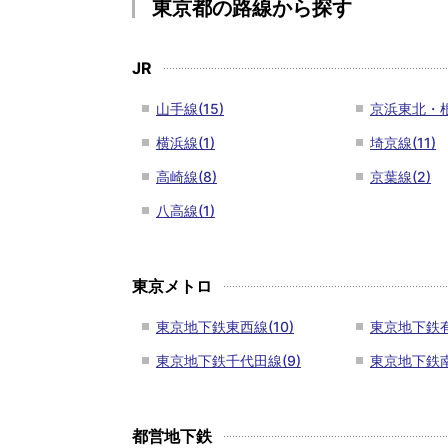
東京都の路線から探す
JR
山手線(15)
京浜東北・根
横浜線(1)
埼京線(11)
高崎線(8)
京葉線(2)
八高線(1)
東京メトロ
東京地下鉄東西線(10)
東京地下鉄有
東京地下鉄千代田線(9)
東京地下鉄南
都営地下鉄