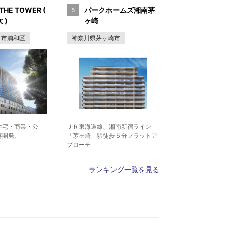
THE TOWER (
パークホームズ湘南茅
 )
ヶ崎
ま市浦和区
神奈川県茅ヶ崎市
住宅・商業・公
ＪＲ東海道線、湘南新宿ライン
再開発。
「茅ヶ崎」駅徒歩５分フラットア
プローチ
ランキング一覧を見る