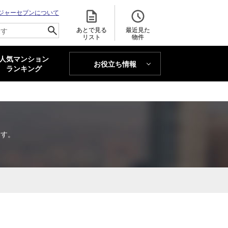
ジャーセブンについて
あとで見る
最近見た
リスト
物件
人気マンション
お役立ち情報
MAJOR'S BLOG
ランキング
トレンドLabo
ます。