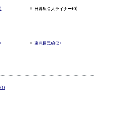
)
日暮里舎人ライナー(0)
)
東急目黒線(2)
1)