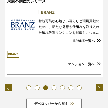
東急不動産のシリーズ
パークホームズ
幅広い世帯のニーズを考え抜き、それぞ
シティハウス
THE LIONS
BRANZ
Brillia(ブリリア)
プラウド
れが大切にする暮らしにフィットする住
三井不動産レジデンシャルが最も多くご
まい「ザ・パークハウス」。徹底的に考
ハイクオリティな都市型集合住宅「シテ
従来の安心・安全で高品質な“住ま
持続可能な心地よい暮らしと環境貢献の
「Brillia」はその時代にふさわしい「洗
プラウドでは、野村不動産グループによ
提供しているマンションブランド。確か
え抜かれた品質の元、快適に心地よく暮
ィハウス」シリーズです。駅への近さ、
い”に、洗練・上質の要素を加え、一歩先
ために、新たな発想や仕組みを取り入れ
練」と「安心」を追い求め、住まいと暮
る製造・販売・管理の一貫体制でお客さ
な品質管理で、より高いレベルの基本性
ザ・パークハウス一覧へ
らせる高いクオリティが追求されていま
ビジネス・文化拠点への近さ、周辺生活
の“暮らし”を実現してまいります。モノ
た環境先進マンションを提供し、ウェル
らしを通じて、お客様一人ひとりに「自
まに寄り添い続け、日々、挑戦しながら
能を実現しながら、高いデザイン性、 安
パークホームズ一覧へ
す。
施設の充実度等にこだわりを見せる、都
の豊かさだけでなく、そこへ住まう人の
ビーイングな日々を未来へつな
分らしい豊かさ」＝「NEW LUXURY」
たった一つのかけがえのない住まいづく
心・快適な暮らしを追及しています。
シティハウス一覧へ
THE LIONS一覧へ
プラウド一覧へ
BRANZ一覧へ
Brillia一覧へ
ザ・パークハウス
ザ・パークハウス グラン
市生活の利便性を謳歌できるモダンなラ
人生に新たな価値を創造してまいりま
を提供するブランドです。
りに取り組んでいます。
ぐ“GREEN LIFE STYLE”を実現します。
パークホームズ
ザ・パークハウス アーバンス
パークシティ
ザ・パークハウス オイコス
パークタワー
パークコート
イフステージとしてブランドバリューを
す。
シティハウス
THE LIONS
BRANZ
Brillia
プラウド
オハナ
シティテラス
シティタワー
グランドヒルズ
パークマンション
ザ・パークワンズ
パークリュクス
確立してきました。
マンション一覧へ
マンション一覧へ
マンション一覧へ
マンション一覧へ
マンション一覧へ
マンション一覧へ
マンション一覧へ
デベロッパーから探す