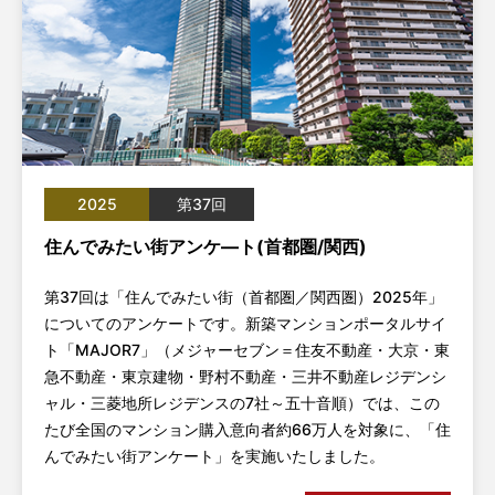
2025
第37回
住んでみたい街アンケ―ト(首都圏/関西)
第37回は「住んでみたい街（首都圏／関西圏）2025年」
についてのアンケートです。新築マンションポータルサイ
ト「MAJOR7」（メジャーセブン＝住友不動産・大京・東
急不動産・東京建物・野村不動産・三井不動産レジデンシ
ャル・三菱地所レジデンスの7社～五十音順）では、この
たび全国のマンション購入意向者約66万人を対象に、「住
んでみたい街アンケート」を実施いたしました。