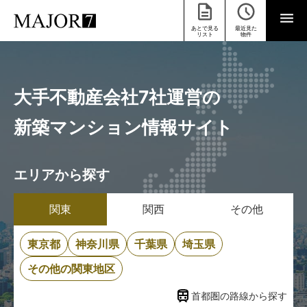
あとで見る
最近見た
リスト
物件
大手不動産会社7社運営の
新築マンション情報サイト
エリアから探す
関東
関西
その他
東京都
神奈川県
千葉県
埼玉県
その他の関東地区
首都圏の路線から探す