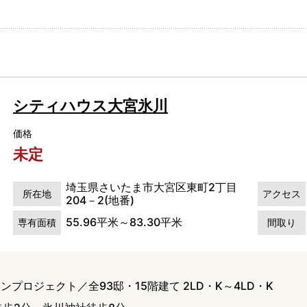
シティハウス大宮氷川
価格
未定
埼玉県さいたま市大宮区東町2丁目
所在地
アクセス
204－2(地番)
55.96平米～83.30平米
専有面積
間取り
プロジェクト／全93邸・15階建て 2LD・K～4LD・K