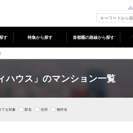
メ
新築マンション情報ならメジャーセブン
探す
特集から探す
首都圏の路線から探す
果
ィハウス」のマンション一覧
全てを対象
駅名
住所
物件名