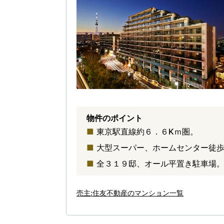
物件のポイント
東京駅直線約６．６Kｍ圏。
大型スーパー、ホームセンター徒
全３１９邸、オール平置き駐車場
売主:住友不動産のマンション一覧