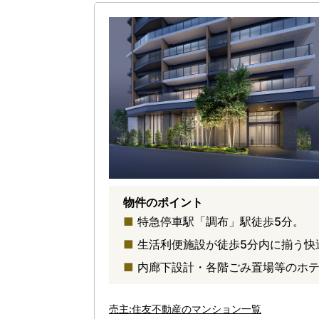
物件のポイント
特急停車駅「調布」駅徒歩5分。
生活利便施設が徒歩5分内に揃う快
内廊下設計・各階ごみ置場等のホ
売主:住友不動産のマンション一覧