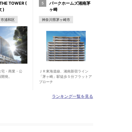
THE TOWER (
パークホームズ湘南茅
 )
ヶ崎
ま市浦和区
神奈川県茅ヶ崎市
住宅・商業・公
ＪＲ東海道線、湘南新宿ライン
再開発。
「茅ヶ崎」駅徒歩５分フラットア
プローチ
ランキング一覧を見る