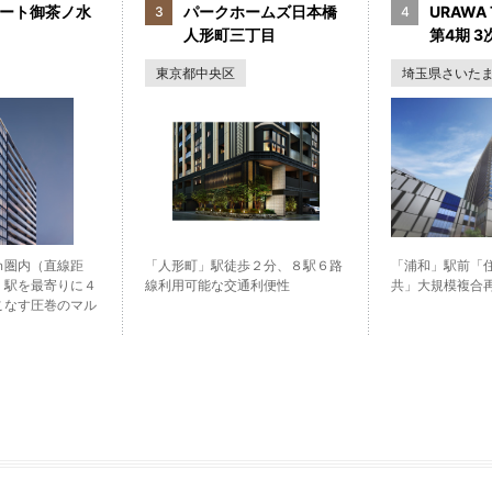
ート御茶ノ水
パークホームズ日本橋
URAWA 
人形町三丁目
第4期 3次
東京都中央区
埼玉県さいた
ｍ圏内（直線距
「人形町」駅徒歩２分、８駅６路
「浦和」駅前「
」駅を最寄りに４
線利用可能な交通利便性
共」大規模複合
こなす圧巻のマル