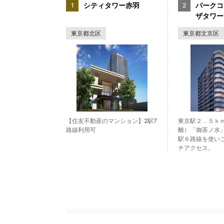
シティタワー赤羽
パークコ
ザタワー
東京都北区
東京都文京区
【住友不動産のマンション】2駅7
東京駅２．５ｋ
路線利用可
離）「御茶ノ水
駅６路線を使い
チアクセス。