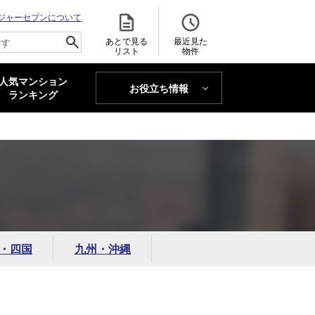
ジャーセブンについて
あとで見る
最近見た
リスト
物件
人気マンション
お役立ち情報
MAJOR'S BLOG
ランキング
トレンドLabo
・四国
九州・沖縄